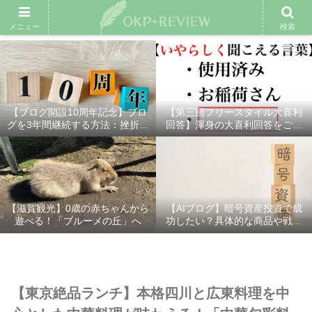
雑記ブログ
プロフィール
余興動画
ベスト大喜利
スポ
メニュー
検索
【ブログ開設10周年記念】ブロ
【第三回フリースタイル大喜利
グを3年間継続する方法：挫折し
回答】渾身の大喜利回答をご紹
ないための7つの秘訣
介！
【滋賀観光】0歳の赤ちゃんから
【AIブログ】暗号資産投資で成
遊べる！「ブルーメの丘」へ
功したい？具体的な商品や戦略
を分かりやすく解説！
【東京絶品ランチ】本格四川と広東料理を中