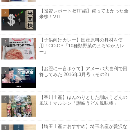
【投資レポート-ETF編】買ってよかった全
米株！VTI
【子供向けカレー】国産原料の具材を使
用！CO-OP「10種類野菜のまろやかカレ
ー」
【お題に一言ボケて】アメーバ大喜利で回
答してみた 2016年3月号（その2）
【香川土産】ほんのりとした讃岐うどんの
風味！マルシン「讃岐うどん風味棒」
【埼玉土産におすすめ】埼玉名産が贅沢な