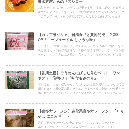
都水族館からの「スシロー」
お待たせしました久々のグルメ記事です笑 投資で増やした資産は
家族のために使う！をモットーに順調に資産が増えていること、コ
ロナワクチンの1回目の接種が完了したことを理由に行った近場の
京都観光スポットをご紹介します！
【カップ麺グルメ】日清食品と共同開発！？CO・
【美味しいは正義】
OP「コープヌードル しょうゆ味」
今回は忙しい時に手軽に済ませて美味しいカップ麺のご紹介です♪
晩ご飯はカップ麺で済ませたい！欲を言えば美味しいラーメンが食
べたい！という方には必見の内容となっておりますので、ぜひ最後
までご覧ください！
【香川土産】そうめんにぴったりなベスト・ワン・
【美味しいは正義】
ヤクミ！岩崎のり「味付もみのり」
本日は香川に住む叔母からいただいたお土産が美味しかったのでご
紹介します！暑い夏の日、そうめんを食べる際に美味しい海苔と一
緒に食べたい！という方にはアイデアのひとつとして必見の内容と
なっていますので、ぜひ最後までご覧ください！
【喜多方ラーメン】進化系喜多方ラーメン！「とり
【美味しいは正義】
そば にこみ 和」へ
最近、喜多方ラーメンの魅力を伝えられていないなーということで
本日はまだ紹介していない喜多方ラーメンをご紹介します！