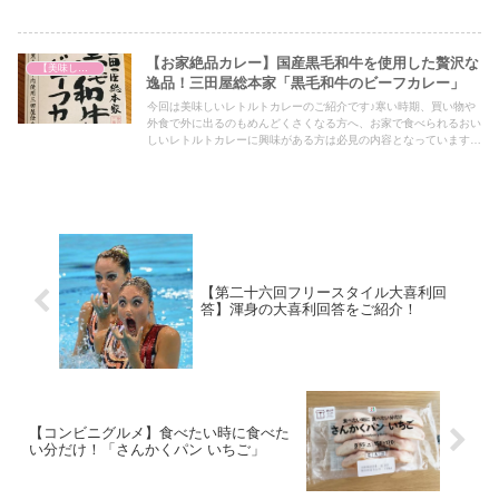
【お家絶品カレー】国産黒毛和牛を使用した贅沢な
【美味しいは正義】
逸品！三田屋総本家「黒毛和牛のビーフカレー」
今回は美味しいレトルトカレーのご紹介です♪寒い時期、買い物や
外食で外に出るのもめんどくさくなる方へ、お家で食べられるおい
しいレトルトカレーに興味がある方は必見の内容となっていますの
で、ぜひ最後までご覧ください！
【第二十六回フリースタイル大喜利回
答】渾身の大喜利回答をご紹介！
【コンビニグルメ】食べたい時に食べた
い分だけ！「さんかくパン いちご」