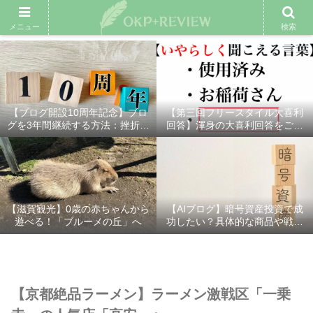
雑記ブログ
プロフィール
余興動画
ベスト大喜利
スポ
メニュー
検索
【ブログ開設10周年記念】ブロ
【第三回フリースタイル大喜利
グを3年間継続する方法：挫折し
回答】渾身の大喜利回答をご紹
ないための7つの秘訣
介！
【滋賀観光】0歳の赤ちゃんから
【AIブログ】暗号資産投資で成
遊べる！「ブルーメの丘」へ
功したい？具体的な商品や戦略
を分かりやすく解説！
【京都絶品ラーメン】ラーメン激戦区「一乗