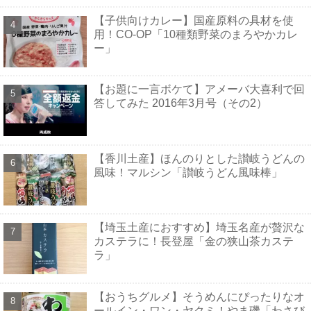
【子供向けカレー】国産原料の具材を使
用！CO-OP「10種類野菜のまろやかカレ
ー」
【お題に一言ボケて】アメーバ大喜利で回
答してみた 2016年3月号（その2）
【香川土産】ほんのりとした讃岐うどんの
風味！マルシン「讃岐うどん風味棒」
【埼玉土産におすすめ】埼玉名産が贅沢な
カステラに！長登屋「金の狭山茶カステ
ラ」
【おうちグルメ】そうめんにぴったりなオ
ールイン・ワン・ヤクミ！やま磯「わさび