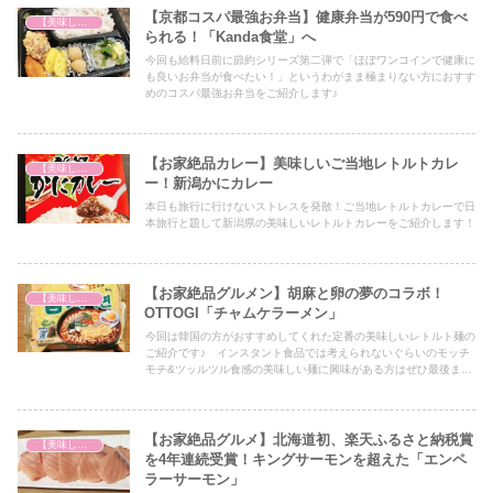
【京都コスパ最強お弁当】健康弁当が590円で食べ
【美味しいは正義】
られる！「Kanda食堂」へ
今回も給料日前に節約シリーズ第二弾で「ほぼワンコインで健康に
も良いお弁当が食べたい！」というわがまま極まりない方におすす
めのコスパ最強お弁当をご紹介します♪
【お家絶品カレー】美味しいご当地レトルトカレ
【美味しいは正義】
ー！新潟かにカレー
本日も旅行に行けないストレスを発散！ご当地レトルトカレーで日
本旅行と題して新潟県の美味しいレトルトカレーをご紹介します！
【お家絶品グルメン】胡麻と卵の夢のコラボ！
【美味しいは正義】
OTTOGI「チャムケラーメン」
今回は韓国の方がおすすめしてくれた定番の美味しいレトルト麺の
ご紹介です♪ インスタント食品では考えられないぐらいのモッチ
モチ&ツッルツル食感の美味しい麺に興味がある方はぜひ最後まで
ご覧ください！
【お家絶品グルメ】北海道初、楽天ふるさと納税賞
【美味しいは正義】
を4年連続受賞！キングサーモンを超えた「エンペ
ラーサーモン」