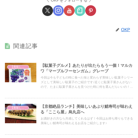
OKPをフォローする
OKP
関連記事
【駄菓子グルメ】あたりが出たらもう一個！マルカ
【美味しいは正義】
ワ「マーブルフーセンガム」グレープ
今回は今も子どもの時に食べた味と変わらず美味しい駄菓子シリー
ズとして美味しい駄菓子のご紹介です♪近くに駄菓子屋さんがない
ので、たまに駄菓子屋さんを見つけた時に何を選んだらいいの！？
という方にはアイデアの1つとして必見の内容となっておりますの
で、ぜひ最後までご覧ください！
【京都絶品ランチ】美味しいあぶり鯖寿司が味わえ
【美味しいは正義】
る「ここら屋」烏丸店へ
お酒好きの方なら共感してくれるはず！今回はお持ち帰りもできる
美味しい鯖寿司が味わえるお店をご紹介します♪