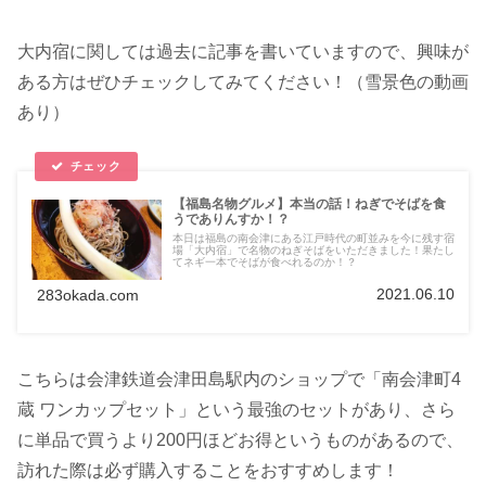
大内宿に関しては過去に記事を書いていますので、興味が
ある方はぜひチェックしてみてください！（雪景色の動画
あり）
【福島名物グルメ】本当の話！ねぎでそばを食
うでありんすか！？
本日は福島の南会津にある江戸時代の町並みを今に残す宿
場「大内宿」で名物のねぎそばをいただきました！果たし
てネギ一本でそばが食べれるのか！？
2021.06.10
283okada.com
こちらは会津鉄道会津田島駅内のショップで「南会津町4
蔵 ワンカップセット」という最強のセットがあり、さら
に単品で買うより200円ほどお得というものがあるので、
訪れた際は必ず購入することをおすすめします！