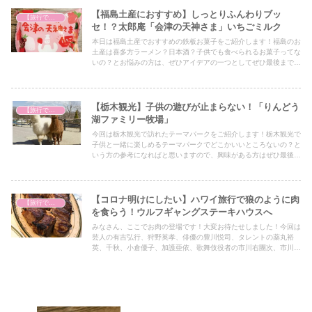
【福島土産におすすめ】しっとりふんわりブッ
【旅行で心を癒そう】
セ！？太郎庵「会津の天神さま」いちごミルク
本日は福島土産でおすすめの鉄板お菓子をご紹介します！福島のお
土産は喜多方ラーメン？日本酒？子供でも食べられるお菓子ってな
いの？とお悩みの方は、ぜひアイデアの一つとしてぜひ最後までご
覧ください！
【栃木観光】子供の遊びが止まらない！「りんどう
【旅行で心を癒そう】
湖ファミリー牧場」
今回は栃木観光で訪れたテーマパークをご紹介します！栃木観光で
子供と一緒に楽しめるテーマパークでどこかいいところないの？と
いう方の参考になればと思いますので、興味がある方はぜひ最後ま
でご覧ください！
【コロナ明けにしたい】ハワイ旅行で狼のように肉
【旅行で心を癒そう】
を食らう！ウルフギャングステーキハウスへ
みなさん、ここでお肉の登場です！大変お待たせしました！今回は
芸人の有吉弘行、狩野英孝、俳優の豊川悦司、タレントの薬丸裕
英、千秋、小倉優子、加護亜依、歌舞伎役者の市川右團次、市川右
近など多くの有名人が訪れる名店をご紹介します！私が今回ハワイ
で一番行きたかったお店で、実際に行って本当に良かったお店なの
で、ぜひ興味がある方はご覧ください！