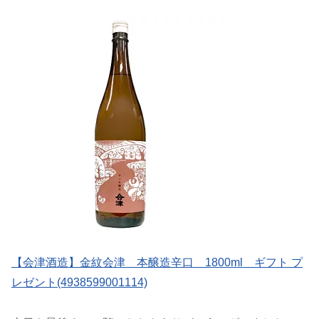
【会津酒造】金紋会津 本醸造辛口 1800ml ギフト プ
レゼント(4938599001114)