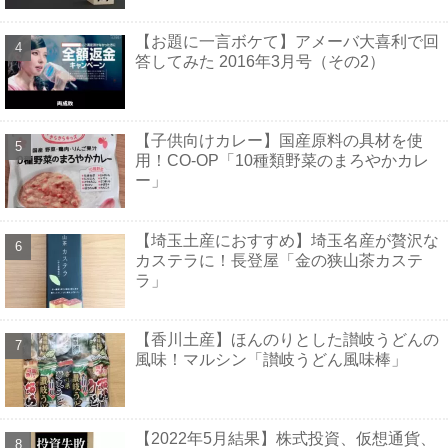
【お題に一言ボケて】アメーバ大喜利で回
答してみた 2016年3月号（その2）
【子供向けカレー】国産原料の具材を使
用！CO-OP「10種類野菜のまろやかカレ
ー」
【埼玉土産におすすめ】埼玉名産が贅沢な
カステラに！長登屋「金の狭山茶カステ
ラ」
【香川土産】ほんのりとした讃岐うどんの
風味！マルシン「讃岐うどん風味棒」
【2022年5月結果】株式投資、仮想通貨、