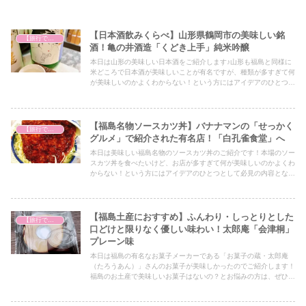
【日本酒飲みくらべ】山形県鶴岡市の美味しい銘
【旅行で心を癒そう】
酒！亀の井酒造「くどき上手」純米吟醸
本日は山形の美味しい日本酒をご紹介します♪山形も福島と同様に
米どころで日本酒が美味しいことが有名ですが、種類が多すぎて何
が美味しいのかよくわからない！という方にはアイデアのひとつと
して必見の内容となっていますので、ぜひ最後までご覧ください！
【福島名物ソースカツ丼】バナナマンの「せっかく
【旅行で心を癒そう】
グルメ」で紹介された有名店！「白孔雀食堂」へ
本日は美味しい福島名物のソースカツ丼のご紹介です！本場のソー
スカツ丼を食べたいけど、お店が多すぎて何が美味しいのかよくわ
からない！という方にはアイデアのひとつとして必見の内容となっ
ていますので、ぜひ最後までご覧ください！
【福島土産におすすめ】ふんわり・しっとりとした
【旅行で心を癒そう】
口どけと限りなく優しい味わい！太郎庵「会津桐」
プレーン味
本日は福島の有名なお菓子メーカーである「お菓子の蔵・太郎庵
（たろうあん）」さんのお菓子が美味しかったのでご紹介します！
福島のお土産で美味しいお菓子はないの？とお悩みの方は、ぜひア
イデアの一つとしてぜひ最後までご覧ください！