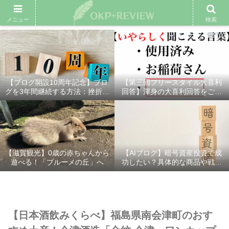
雑記ブログ
プロフィール
余興動画
ベスト大喜利
スポ
メニュー
検索
【ブログ開設10周年記念】ブロ
【第三回フリースタイル大喜利
グを3年間継続する方法：挫折し
回答】渾身の大喜利回答をご紹
ないための7つの秘訣
介！
【滋賀観光】0歳の赤ちゃんから
【AIブログ】暗号資産投資で成
遊べる！「ブルーメの丘」へ
功したい？具体的な商品や戦略
を分かりやすく解説！
【日本酒飲みくらべ】福島県南会津町のおす