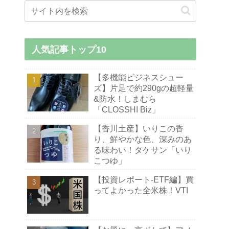
人気記事トップ10
【多機能ビジネスシュー
ズ】片足で約290gの超軽量
&防水！しまむら
「CLOSSHI Biz」
【香川土産】いりこの香
り、鮮やかな色、深みのあ
る味わい！タケサン「いり
こつゆ」
【投資レポート-ETF編】買
ってよかった全米株！VTI