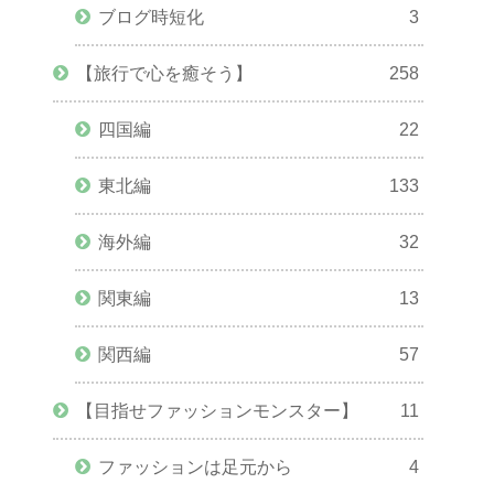
ブログ時短化
3
【旅行で心を癒そう】
258
四国編
22
東北編
133
海外編
32
関東編
13
関西編
57
【目指せファッションモンスター】
11
ファッションは足元から
4