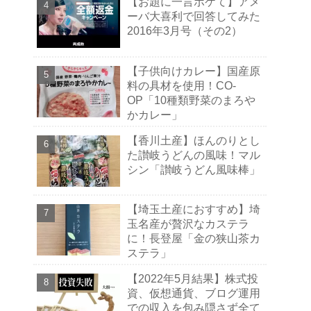
【お題に一言ボケて】アメ
ーバ大喜利で回答してみた
2016年3月号（その2）
【子供向けカレー】国産原
料の具材を使用！CO-
OP「10種類野菜のまろや
かカレー」
【香川土産】ほんのりとし
た讃岐うどんの風味！マル
シン「讃岐うどん風味棒」
【埼玉土産におすすめ】埼
玉名産が贅沢なカステラ
に！長登屋「金の狭山茶カ
ステラ」
【2022年5月結果】株式投
資、仮想通貨、ブログ運用
での収入を包み隠さず全て