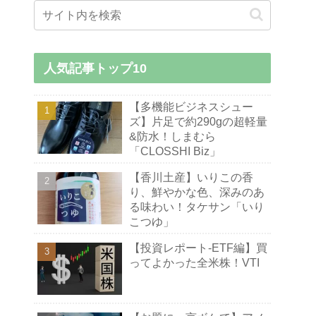
人気記事トップ10
【多機能ビジネスシュー
ズ】片足で約290gの超軽量
&防水！しまむら
「CLOSSHI Biz」
【香川土産】いりこの香
り、鮮やかな色、深みのあ
る味わい！タケサン「いり
こつゆ」
【投資レポート-ETF編】買
ってよかった全米株！VTI