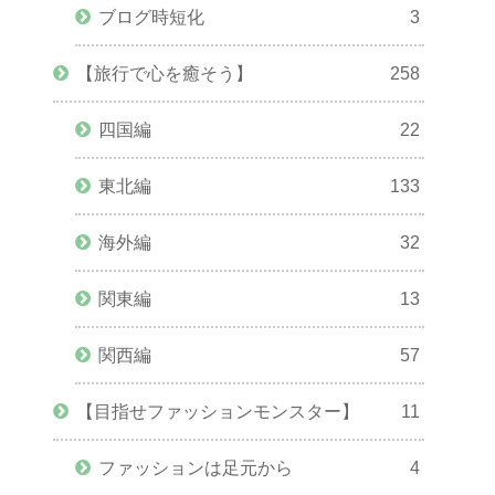
ブログ時短化
3
【旅行で心を癒そう】
258
四国編
22
東北編
133
海外編
32
関東編
13
関西編
57
【目指せファッションモンスター】
11
ファッションは足元から
4