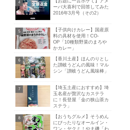
【お題に一言ボケて】アメ
ーバ大喜利で回答してみた
2016年3月号（その2）
【子供向けカレー】国産原
料の具材を使用！CO-
OP「10種類野菜のまろや
かカレー」
【香川土産】ほんのりとし
た讃岐うどんの風味！マル
シン「讃岐うどん風味棒」
【埼玉土産におすすめ】埼
玉名産が贅沢なカステラ
に！長登屋「金の狭山茶カ
ステラ」
【おうちグルメ】そうめん
にぴったりなオールイン・
ワン・ヤクミ！やま磯「わ