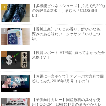
【多機能ビジネスシューズ】片足で約290g
の超軽量&防水！しまむら「CLOSSHI
Biz」
【香川土産】いりこの香り、鮮やかな色、
深みのある味わい！タケサン「いりこつ
ゆ」
【投資レポート-ETF編】買ってよかった全
米株！VTI
【お題に一言ボケて】アメーバ大喜利で回
答してみた 2016年3月号（その2）
【子供向けカレー】国産原料の具材を使
用！CO-OP「10種類野菜のまろやかカレ