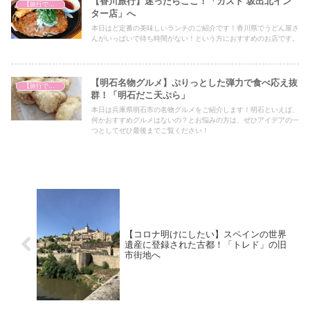
【香川旅行】迷ったらここ！「ガスト 坂出北イン
【旅行で心を癒そう】
ター店」へ
本日はど定番の美味しいランチのご紹介です！香川県でうどん屋さ
んがいっぱいで待ち時間がない！という方におすすめのお店です。
【明石名物グルメ】ぷりっとした弾力で食べ応え抜
【旅行で心を癒そう】
群！「明石だこ天ぷら」
本日は兵庫県明石市の名物グルメをご紹介します！明石といえば、
何かおすすめグルメはないの？とお悩みの方は、ぜひアイデアの一
つとしてぜひ最後までご覧ください！
【コロナ明けにしたい】スペインの世界
遺産に登録された古都！「トレド」の旧
市街地へ