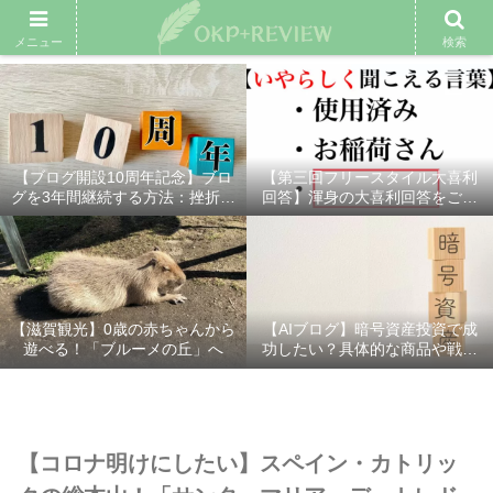
雑記ブログ
プロフィール
余興動画
ベスト大喜利
スポ
メニュー
検索
【ブログ開設10周年記念】ブロ
【第三回フリースタイル大喜利
グを3年間継続する方法：挫折し
回答】渾身の大喜利回答をご紹
ないための7つの秘訣
介！
【滋賀観光】0歳の赤ちゃんから
【AIブログ】暗号資産投資で成
遊べる！「ブルーメの丘」へ
功したい？具体的な商品や戦略
を分かりやすく解説！
【コロナ明けにしたい】スペイン・カトリッ