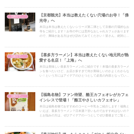
さい！
【京都観光】本当は教えたくない穴場のお寺！「佛
【旅行で心を癒そう】
光寺」へ
本日は本当は教えたくないシリーズ第二弾として京都の穴場的なお
寺をご紹介します！お寺の中には意外なおしゃれカフェがあります
ので、興味がある方はぜひ訪れてみてください！皆さん、絶対に他
の人に教えないでくださいね！笑
【喜多方ラーメン】本当は教えたくない地元民が熱
【旅行で心を癒そう】
愛する名店！「上海」へ
本日は美味しい喜多方ラーメンのご紹介です！本場の喜多方ラーメ
ンを食べたいけど、お店が多すぎて何が美味しいのかよくわからな
い！という方にはアイデアのひとつとして必見の内容となっていま
すので、ぜひ最後までご覧ください！
【福島名物】ファン待望、酪王カフェオレがカフェ
【旅行で心を癒そう】
インレスで登場！「酪王やさしいカフェオレ」
本日は福島名物でおすすめのコーヒー牛乳をご紹介します！福島と
いえば、喜多方ラーメン？日本酒？甘いものでおすすめはないの？
とお悩みの方は、ぜひアイデアの一つとしてぜひ最後までご覧くだ
さい！