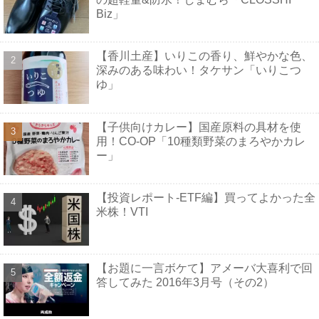
Biz」
【香川土産】いりこの香り、鮮やかな色、
深みのある味わい！タケサン「いりこつ
ゆ」
【子供向けカレー】国産原料の具材を使
用！CO-OP「10種類野菜のまろやかカレ
ー」
【投資レポート-ETF編】買ってよかった全
米株！VTI
【お題に一言ボケて】アメーバ大喜利で回
答してみた 2016年3月号（その2）