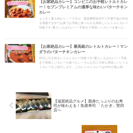
【お家絶品カレー】コンビニのお手軽レトルトカレ
【美味しいは正義】
ー！セブンプレミアムの濃厚な味わいバターチキン
カレー
もうすぐ夏も終わり！？ですが、緊急事態宣言中で不要不急の外出
を我慢する中でお家でお手軽に食べられる美味しいレトルトカレー
特集です♪夏といえばカレー！手抜きで美味しいカレーを食べた
い！そんな方に今回も美味しいレトルトカレーをご紹介します♪
【お家絶品カレー】最高級のレトルトカレー！マン
【美味しいは正義】
ダラのバターチキンカレー
昨日に引き続きレトルトカレー特集です♪夏といえばカレー！手抜
きで美味しいカレーを食べたい！そんな方に今回も美味しいレトル
トカレーをご紹介します。このレトルトカレーはOKPが無人島に1
つだけレトルトカレーを持っていけるとすれば迷わず選ぶカレーで
す！
【滋賀絶品グルメ】脂身たっぷりのお寿
司が味わえる！魚屋寿司 「たかぎ」堅田
店へ