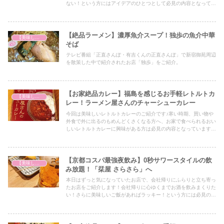
ない！という方にはアイデアのひとつとして必見の内容となってい
ますので、ぜひ最後までご覧ください！
【絶品ラーメン】濃厚魚介スープ！独歩の魚介中華
【美味しいは正義】
そば
テレビ番組「正直さんぽ・有吉くんの正直さんぽ」で新宿御苑周辺
を散策した中で紹介されたお店「独歩」をご紹介。
【お家絶品カレー】福島を感じるお手軽レトルトカ
【美味しいは正義】
レー！ラーメン屋さんのチャーシューカレー
今回は美味しいレトルトカレーのご紹介です♪寒い時期、買い物や
外食で外に出るのもめんどくさくなる方へ、お家で食べられるおい
しいレトルトカレーに興味がある方は必見の内容となっていますの
で、ぜひ最後までご覧ください！
【京都コスパ最強夜飲み】0秒サワースタイルの飲
【美味しいは正義】
み放題！「栞屋 さらさら」へ
本日はずっと気になっていたお店で、会社帰りにふらりと立ち寄っ
たお店をご紹介します！会社帰りに心ゆくまでお酒を飲みまくりた
い！さらに美味しいご飯があればラッキー！という方には必見の内
容となっていますので、ぜひ最後までご覧ください！