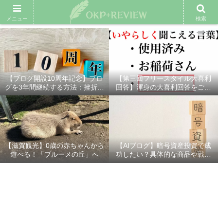
雑記ブログ
プロフィール
余興動画
ベスト大喜利
スポ
メニュー
検索
【ブログ開設10周年記念】ブロ
【第三回フリースタイル大喜利
グを3年間継続する方法：挫折し
回答】渾身の大喜利回答をご紹
ないための7つの秘訣
介！
【滋賀観光】0歳の赤ちゃんから
【AIブログ】暗号資産投資で成
遊べる！「ブルーメの丘」へ
功したい？具体的な商品や戦略
を分かりやすく解説！