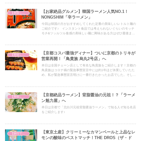
【お家絶品グルメン】韓国ラーメン人気NO.1！
【美味しいは正義】
NONGSHIM「辛ラーメン」
今回は韓国の方がおすすめしてくれた定番の美味しいレトルト麺の
ご紹介です♪ インスタント食品では考えられないぐらいのモッチ
モチ&ツッルツル食感の美味しい麺に興味がある方はぜひ最後まで
ご覧ください！
【京都コスパ最強ディナー】ついに京都のトリキが
【美味しいは正義】
営業再開！「鳥貴族 烏丸2号店」へ
本日は全国チェーン店として有名な鳥貴族をご紹介します！京都の
鳥貴族はコロナ禍の緊急事態宣言中には約1年ほど休業していたた
め、私が緊急事態宣言明けに一番行きたかったお店でした。そして
営業再開と聞いてとても嬉しかったので、早速行ってきました！コ
スパ超最強グルメとして言わずと知れた鳥貴族好きの方には必見の
内容となっていますのでぜひ最後までご覧ください！
【京都絶品ラーメン】背脂醤油の元祖！？「ラーメ
【美味しいは正義】
ン魁力屋」へ
本日は京都で「北白川元祖背脂醤油ラーメン」で知る人ぞ知る名店
をご紹介します♪
【東京土産】クリーミーなカマンベールと上品なレ
【旅行で心を癒そう】
モンの酸味のベストマッチ！THE DROS（ザ・ド