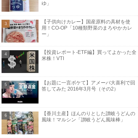
ゆ」
【子供向けカレー】国産原料の具材を使
用！CO-OP「10種類野菜のまろやかカレ
ー」
【投資レポート-ETF編】買ってよかった全
米株！VTI
【お題に一言ボケて】アメーバ大喜利で回
答してみた 2016年3月号（その2）
【香川土産】ほんのりとした讃岐うどんの
風味！マルシン「讃岐うどん風味棒」