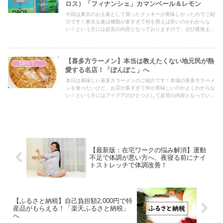
ロス）「フィナンシェ」カマンベール＆レモン
今回は東京のお土産として買ったクッキーが美味しかったのでご紹
介です！東京土産は種類が多すぎて何を買えば良いのかわからな
い！という方には必見の内容となっておりますので、ぜひ最後まで
ご覧ください！
【喜多方ラーメン】本当は教えたくない地元民が熱
【旅行で心を癒そう】
愛する名店！「ぽんぽこ」へ
本日は美味しい喜多方ラーメンのご紹介です！本場の喜多方ラーメ
ンを食べたいけど、お店が多すぎて何が美味しいのかよくわからな
い！という方にはアイデアのひとつとして必見の内容となっていま
すので、ぜひ最後までご覧ください！
【最新版：在宅ワークの悩み解消】運動
不足で体調が悪い方へ、夜寝る前にナイ
トストレッチで体調改善！
【ふるさと納税】自己負担額2,000円で特
産品がもらえる！「楽天ふるさと納税」
へ