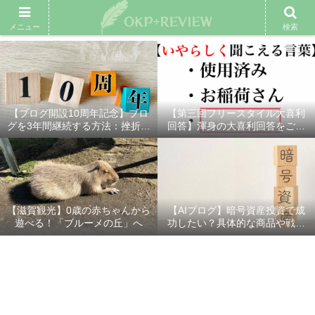
雑記ブログ
プロフィール
余興動画
ベスト大喜利
スポ
メニュー
検索
【ブログ開設10周年記念】ブロ
【第三回フリースタイル大喜利
グを3年間継続する方法：挫折し
回答】渾身の大喜利回答をご紹
ないための7つの秘訣
介！
【滋賀観光】0歳の赤ちゃんから
【AIブログ】暗号資産投資で成
遊べる！「ブルーメの丘」へ
功したい？具体的な商品や戦略
を分かりやすく解説！