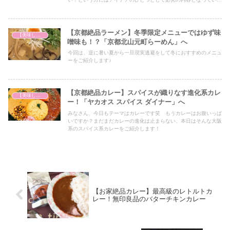
すので、ぜひ最後までご覧ください！
【京都絶品ラーメン】冬季限定メニューではゆず味
【美味しいは正義】
噌味も！？「京都北山元町らーめん」へ
今回は、逆に暑い夏から一旦現実逃避をして冬におすすめのメニュ
ーをご紹介します♪
【京都絶品カレー】スパイスが織りなす進化系カレ
【美味しいは正義】
ー！「ヤカオス スパイス ダイナー」へ
みなさん、今日もテーマはカレーです笑 もうカレーはお腹いっぱ
いですか？まだまだカレーの進化は止まらない、本日はそんな大阪
系のスパイス系カレーをご紹介します！
【お家絶品カレー】最高級のレトルトカ
レー！無印良品のバターチキンカレー