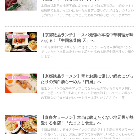
本日は福島県会津坂下町にある知る人ぞ知る喫茶店のご紹介です！
福島県でお腹いっぱいに食べられるデカ盛りグルメはないの？とい
う方にはアイデアのひとつとして必見の内容となっていますので、
ぜひ最後までご覧ください！
【京都絶品ランチ】コスパ最強の本格中華料理が味
【美味しいは正義】
わえる！「中国魚菜館 天」へ
10月も後半になり寒くなってきましたが、みなさん体調はいかが
でしょうか？本日は冷えた体を芯から温める絶品中華料理をご紹介
します♪
【京都絶品ラーメン】胃とお肌に優しい締めにぴっ
【美味しいは正義】
たりの鶏白湯らーめん「門扇」へ
最近ラーメンの記事をアップしてなかったのでそろそろネタ切れ
か？と思った方✋ご安心ください！京都は美味しいラーメン屋さん
の宝庫なのでまだまだレパートリーは盛りだくさんです！笑
【喜多方ラーメン】本当は教えたくない地元民が熱
【旅行で心を癒そう】
愛する名店！「たまよし食堂」へ
本日は美味しい喜多方ラーメンのご紹介です！本場の喜多方ラーメ
ンを食べたいけど、お店が多すぎて何が美味しいのかよくわからな
い！という方にはアイデアのひとつとして必見の内容となっていま