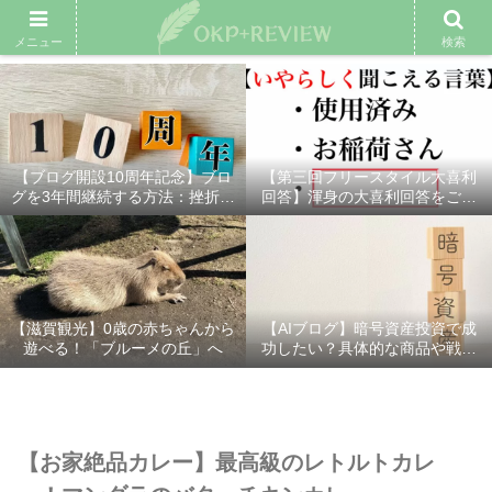
雑記ブログ
プロフィール
余興動画
ベスト大喜利
スポ
メニュー
検索
【ブログ開設10周年記念】ブロ
【第三回フリースタイル大喜利
グを3年間継続する方法：挫折し
回答】渾身の大喜利回答をご紹
ないための7つの秘訣
介！
【滋賀観光】0歳の赤ちゃんから
【AIブログ】暗号資産投資で成
遊べる！「ブルーメの丘」へ
功したい？具体的な商品や戦略
を分かりやすく解説！
【お家絶品カレー】最高級のレトルトカレ