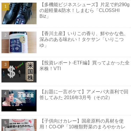
【多機能ビジネスシューズ】片足で約290g
の超軽量&防水！しまむら「CLOSSHI
Biz」
【香川土産】いりこの香り、鮮やかな色、
深みのある味わい！タケサン「いりこつ
ゆ」
【投資レポート-ETF編】買ってよかった全
米株！VTI
【お題に一言ボケて】アメーバ大喜利で回
答してみた 2016年3月号（その2）
【子供向けカレー】国産原料の具材を使
用！CO-OP「10種類野菜のまろやかカレ