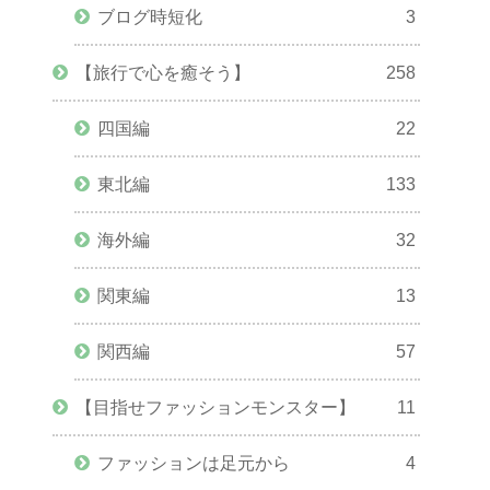
ブログ時短化
3
【旅行で心を癒そう】
258
四国編
22
東北編
133
海外編
32
関東編
13
関西編
57
【目指せファッションモンスター】
11
ファッションは足元から
4