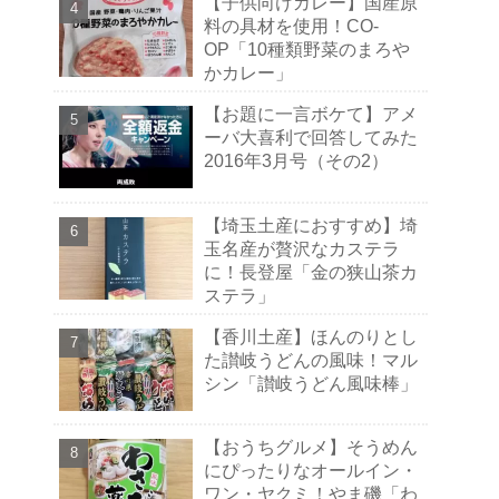
【子供向けカレー】国産原
料の具材を使用！CO-
OP「10種類野菜のまろや
かカレー」
【お題に一言ボケて】アメ
ーバ大喜利で回答してみた
2016年3月号（その2）
【埼玉土産におすすめ】埼
玉名産が贅沢なカステラ
に！長登屋「金の狭山茶カ
ステラ」
【香川土産】ほんのりとし
た讃岐うどんの風味！マル
シン「讃岐うどん風味棒」
【おうちグルメ】そうめん
にぴったりなオールイン・
ワン・ヤクミ！やま磯「わ