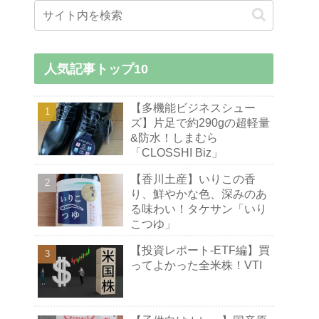
人気記事トップ10
【多機能ビジネスシュー
ズ】片足で約290gの超軽量
&防水！しまむら
「CLOSSHI Biz」
【香川土産】いりこの香
り、鮮やかな色、深みのあ
る味わい！タケサン「いり
こつゆ」
【投資レポート-ETF編】買
ってよかった全米株！VTI