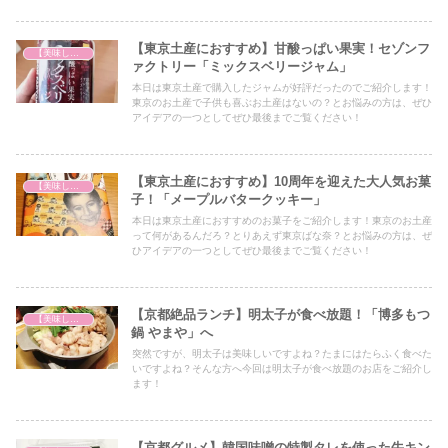
【東京土産におすすめ】甘酸っぱい果実！セゾンフ
【美味しいは正義】
ァクトリー「ミックスベリージャム」
本日は東京土産で購入したジャムが好評だったのでご紹介します！
東京のお土産で子供も喜ぶお土産はないの？とお悩みの方は、ぜひ
アイデアの一つとしてぜひ最後までご覧ください！
【東京土産におすすめ】10周年を迎えた大人気お菓
【美味しいは正義】
子！「メープルバタークッキー」
本日は東京土産におすすめのお菓子をご紹介します！東京のお土産
って何があるんだろ？とりあえず東京ばな奈？とお悩みの方は、ぜ
ひアイデアの一つとしてぜひ最後までご覧ください！
【京都絶品ランチ】明太子が食べ放題！「博多もつ
【美味しいは正義】
鍋 やまや」へ
突然ですが、明太子は美味しいですよね？たまにはたらふく食べた
いですよね？そんな方へ今回は明太子が食べ放題のお店をご紹介し
ます！
【京都グルメ】韓国味噌の特製タレを使った牛キン