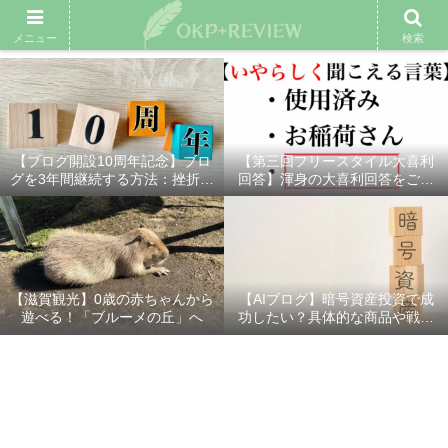
雑記ブログ
プロフィール
余興動画
ベスト大喜利
スポ
メニュー
検索
【ブログ開設10周年記念】ブロ
【第三回フリースタイル大喜利
グを3年間継続する方法：挫折し
回答】渾身の大喜利回答をご紹
ないための7つの秘訣
介！
【滋賀観光】0歳の赤ちゃんから
【AIブログ】暗号資産投資で成
遊べる！「ブルーメの丘」へ
功したい？具体的な商品や戦略
を分かりやすく解説！