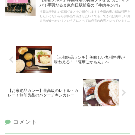
【美味しいは正義】
パ！手羽だるま東向日駅前店の「牛肉キンパ」
本日は美味しい京都グルメをご紹介します！今日の夜ご飯は料理を
したいくないからお弁当で済ませたい！でも、できれば美味しいお
弁当が食べたい！という方にとっては必見の内容となっていますの
で、興味がある方はぜひ最後までご覧ください！
【京都絶品ランチ】美味しい九州料理が
味わえる！「薩摩ごかもん」へ
【お家絶品カレー】最高級のレトルトカ
レー！無印良品のバターチキンカレー
コメント