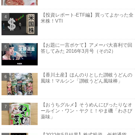
【投資レポート-ETF編】買ってよかった全
米株！VTI
【お題に一言ボケて】アメーバ大喜利で回
答してみた 2016年3月号（その2）
【香川土産】ほんのりとした讃岐うどんの
風味！マルシン「讃岐うどん風味棒」
【おうちグルメ】そうめんにぴったりなオ
ールイン・ワン・ヤクミ！やま磯「わさび
薬味」
【2022年5月結果】株式投資、仮想通貨、