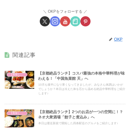
OKPをフォローする
OKP
関連記事
【京都絶品ランチ】コスパ最強の本格中華料理が味
【美味しいは正義】
わえる！「中国魚菜館 天」へ
10月も後半になり寒くなってきましたが、みなさん体調はいかが
でしょうか？本日は冷えた体を芯から温める絶品中華料理をご紹介
します♪
【京都絶品ランチ】2つのお店が一つの空間に！？
【美味しいは正義】
ネオ大衆酒場「餃子と煮込み」へ
本日は最近新規で開拓した四条駅近のグルメをご紹介します♪