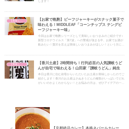
します！
【お家で晩酌】ビーフジャーキーがスナック菓子で
【美味しいは正義】
味わえる！MIDDLEAF「コーンチップス テングビ
ーフジャーキー味」
今回はお家で晩酌シリーズとして美味しいおつまみのご紹介です♪
新型コロナウイルス「第7波」への警戒が強まる中、お家でお酒が
飲みたい！贅沢を言えば美味しいおつまみがほしい！という方には
必見の内容となっておりますので、ぜひ最後までご覧ください！
【香川土産】2時間待ち！行列必至の人気讃岐うど
【美味しいは正義】
んが自宅で味わえる！山田家「讃岐うどん」純生
本日は香川に住む叔母からいただいたお土産が美味しかったのでご
紹介します！香川のお土産はさぬきうどんの種類がいっぱいでどれ
がいいのかよくわからない！とお悩みの方は、ぜひアイデアの一つ
としてぜひ最後までご覧ください！
【京都絶品カレー】本格ネパールカレー