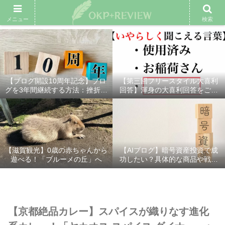
雑記ブログ
プロフィール
余興動画
ベスト大喜利
スポ
メニュー
検索
【ブログ開設10周年記念】ブロ
【第三回フリースタイル大喜利
グを3年間継続する方法：挫折し
回答】渾身の大喜利回答をご紹
ないための7つの秘訣
介！
【滋賀観光】0歳の赤ちゃんから
【AIブログ】暗号資産投資で成
遊べる！「ブルーメの丘」へ
功したい？具体的な商品や戦略
を分かりやすく解説！
【京都絶品カレー】スパイスが織りなす進化