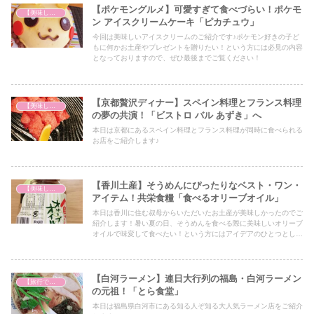
【ポケモングルメ】可愛すぎて食べづらい！ポケモ
【美味しいは正義】
ン アイスクリームケーキ「ピカチュウ」
今回は美味しいアイスクリームのご紹介です♪ポケモン好きの子ど
もに何かお土産やプレゼントを贈りたい！という方には必見の内容
となっておりますので、ぜひ最後までご覧ください！
【京都贅沢ディナー】スペイン料理とフランス料理
【美味しいは正義】
の夢の共演！「ビストロ バル あずき」へ
本日は京都にあるスペイン料理とフランス料理が同時に食べられる
お店をご紹介します♪
【香川土産】そうめんにぴったりなベスト・ワン・
【美味しいは正義】
アイテム！共栄食糧「食べるオリーブオイル」
本日は香川に住む叔母からいただいたお土産が美味しかったのでご
紹介します！暑い夏の日、そうめんを食べる際に美味しいオリーブ
オイルで味変して食べたい！という方にはアイデアのひとつとして
必見の内容となっていますので、ぜひ最後までご覧ください！
【白河ラーメン】連日大行列の福島・白河ラーメン
【旅行で心を癒そう】
の元祖！「とら食堂」
本日は福島県白河市にある知る人ぞ知る大人気ラーメン店をご紹介