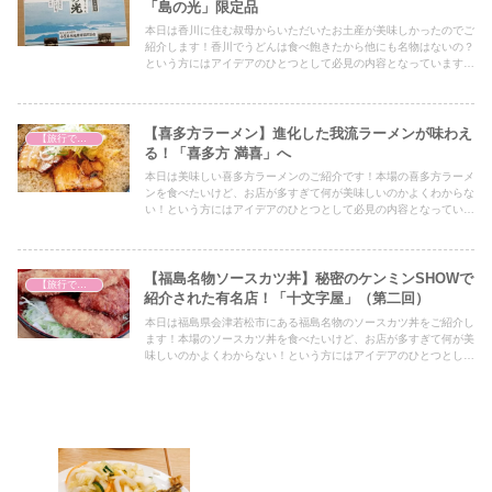
「島の光」限定品
本日は香川に住む叔母からいただいたお土産が美味しかったのでご
紹介します！香川でうどんは食べ飽きたから他にも名物はないの？
という方にはアイデアのひとつとして必見の内容となっていますの
で、ぜひ最後までご覧ください！
【喜多方ラーメン】進化した我流ラーメンが味わえ
【旅行で心を癒そう】
る！「喜多方 満喜」へ
本日は美味しい喜多方ラーメンのご紹介です！本場の喜多方ラーメ
ンを食べたいけど、お店が多すぎて何が美味しいのかよくわからな
い！という方にはアイデアのひとつとして必見の内容となっていま
すので、ぜひ最後までご覧ください！
【福島名物ソースカツ丼】秘密のケンミンSHOWで
【旅行で心を癒そう】
紹介された有名店！「十文字屋」（第二回）
本日は福島県会津若松市にある福島名物のソースカツ丼をご紹介し
ます！本場のソースカツ丼を食べたいけど、お店が多すぎて何が美
味しいのかよくわからない！という方にはアイデアのひとつとして
必見の内容となっていますので、ぜひ最後までご覧ください！