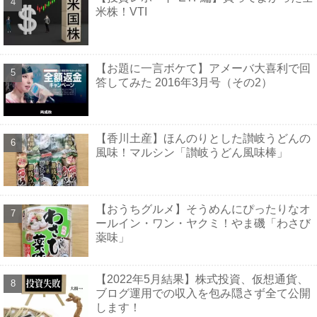
米株！VTI
【お題に一言ボケて】アメーバ大喜利で回
答してみた 2016年3月号（その2）
【香川土産】ほんのりとした讃岐うどんの
風味！マルシン「讃岐うどん風味棒」
【おうちグルメ】そうめんにぴったりなオ
ールイン・ワン・ヤクミ！やま磯「わさび
薬味」
【2022年5月結果】株式投資、仮想通貨、
ブログ運用での収入を包み隠さず全て公開
します！