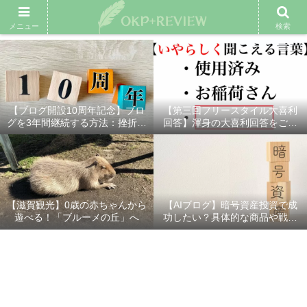
雑記ブログ
プロフィール
余興動画
ベスト大喜利
スポ
メニュー
検索
【ブログ開設10周年記念】ブロ
【第三回フリースタイル大喜利
グを3年間継続する方法：挫折し
回答】渾身の大喜利回答をご紹
ないための7つの秘訣
介！
【滋賀観光】0歳の赤ちゃんから
【AIブログ】暗号資産投資で成
遊べる！「ブルーメの丘」へ
功したい？具体的な商品や戦略
を分かりやすく解説！