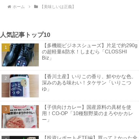
ホーム
【美味しいは正義】
人気記事トップ10
【多機能ビジネスシューズ】片足で約290g
の超軽量&防水！しまむら「CLOSSHI
Biz」
【香川土産】いりこの香り、鮮やかな色、
深みのある味わい！タケサン「いりこつ
ゆ」
【子供向けカレー】国産原料の具材を使
用！CO-OP「10種類野菜のまろやかカレ
ー」
【投資レポート-ETF編】買ってよかった全