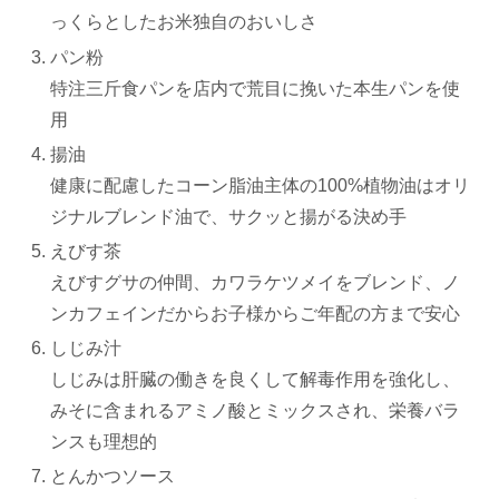
っくらとしたお米独自のおいしさ
パン粉
特注三斤食パンを店内で荒目に挽いた本生パンを使
用
揚油
健康に配慮したコーン脂油主体の100%植物油はオリ
ジナルブレンド油で、サクッと揚がる決め手
えびす茶
えびすグサの仲間、カワラケツメイをブレンド、ノ
ンカフェインだからお子様からご年配の方まで安心
しじみ汁
しじみは肝臓の働きを良くして解毒作用を強化し、
みそに含まれるアミノ酸とミックスされ、栄養バラ
ンスも理想的
とんかつソース