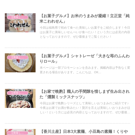
【お菓子グルメ】お米のうまみが凝縮！立正堂「純
【美味しいは正義】
米こわれせん」
今回は福島県で初めて食べた美味しいお菓子をご紹介します！今日
はお菓子に美味しいせんべいが食べたい！という方には必見の内容
となっておりますので、ぜひ最後までご覧ください！
【お菓子グルメ】シャトレーゼ「大きな苺のふんわ
【美味しいは正義】
りロール」
本ページは一部プロモーションを含みます。掲載内容は予告なく変
更される場合があります。こんにちは、OK...
【お家で晩酌】職人の手間隙を惜しまず生み出され
【美味しいは正義】
た「燻製ミックスナッツ」
今回はお家で晩酌シリーズとして美味しいおつまみのご紹介です♪
今夜はお家でお酒が飲みたい！贅沢を言えば美味しいおつまみがほ
しい！という方には必見の内容となっておりますので、ぜひ最後ま
でご覧ください！
【香川土産】日本3大素麺、小豆島の素麺！くりや
【美味しいは正義】