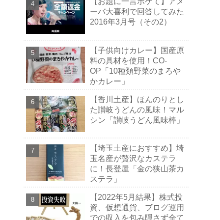
【お題に一言ボケて】アメ
ーバ大喜利で回答してみた
2016年3月号（その2）
【子供向けカレー】国産原
料の具材を使用！CO-
OP「10種類野菜のまろや
かカレー」
【香川土産】ほんのりとし
た讃岐うどんの風味！マル
シン「讃岐うどん風味棒」
【埼玉土産におすすめ】埼
玉名産が贅沢なカステラ
に！長登屋「金の狭山茶カ
ステラ」
【2022年5月結果】株式投
資、仮想通貨、ブログ運用
での収入を包み隠さず全て