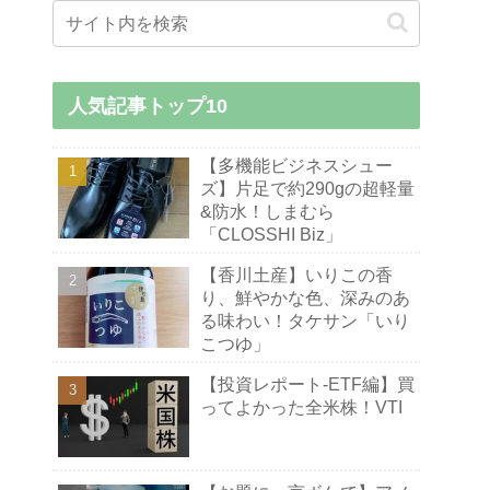
人気記事トップ10
【多機能ビジネスシュー
ズ】片足で約290gの超軽量
&防水！しまむら
「CLOSSHI Biz」
【香川土産】いりこの香
り、鮮やかな色、深みのあ
る味わい！タケサン「いり
こつゆ」
【投資レポート-ETF編】買
ってよかった全米株！VTI