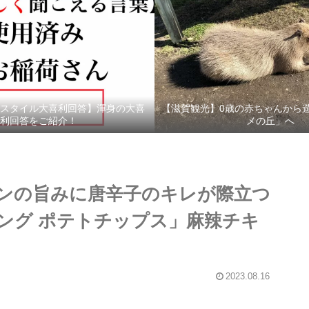
スタイル大喜利回答】渾身の大喜
【滋賀観光】0歳の赤ちゃんから
利回答をご紹介！
メの丘」へ
ンの旨みに唐辛子のキレが際立つ
ング ポテトチップス」麻辣チキ
2023.08.16