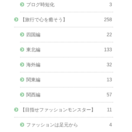
ブログ時短化
3
【旅行で心を癒そう】
258
四国編
22
東北編
133
海外編
32
関東編
13
関西編
57
【目指せファッションモンスター】
11
ファッションは足元から
4