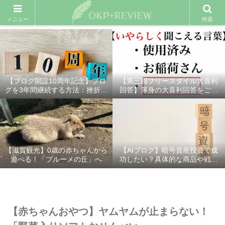
雑記ブログ
プロフィール
余興動画
ベスト大喜利
スポ
メニュー
検索
【ブログ開設10周年記念】ブロ
【第三回フリースタイル大喜利
グを3年間継続する方法：挫折し
回答】渾身の大喜利回答をご紹
ないための7つの秘訣
介！
【滋賀観光】0歳の赤ちゃんから
【AIブログ】暗号資産投資で成
遊べる！「ブルーメの丘」へ
功したい？具体的な商品や戦略
を分かりやすく解説！
【赤ちゃんおやつ】ヤムヤムが止まらない！