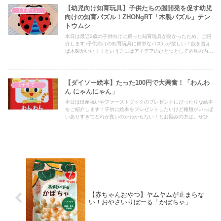
【幼児向け知育玩具】子供たちの脳開発を促す幼児
【子育て奮闘記】
向けの知育パズル！ZHONgRT「木製パズル」テン
トウムシ
本日は最近2歳の子供向けに買った知育玩具が良かったため、ご紹
介します♪子供向けの知育玩具に簡単なパズルが欲しい！欲を言え
ば木製がいい！！という方にはアイデアのひとつとして必見の内容
となっていますので、ぜひ最後までご覧ください！
【ダイソー絵本】たった100円で大興奮！「わんわ
【子育て奮闘記】
ん にゃんにゃん」
本日は出産祝いやファーストブックのプレゼントにぴったりな絵本
をご紹介します！子供に絵本をプレゼントしたいけど種類がいっぱ
いありすぎてどれが良いのかわからない！とお悩みの方は、ぜひア
イデアの一つとしてぜひ最後までご覧ください！
【赤ちゃんおやつ】ヤムヤムが止まらな
い！おやさいりぼーる「かぼちゃ」