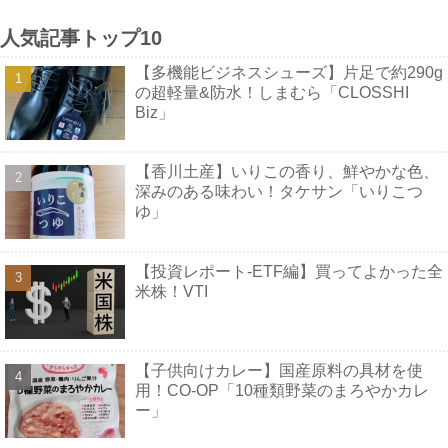
人気記事トップ10
【多機能ビジネスシューズ】片足で約290g
の超軽量&防水！しまむら「CLOSSHI
Biz」
【香川土産】いりこの香り、鮮やかな色、
深みのある味わい！タケサン「いりこつ
ゆ」
【投資レポート-ETF編】買ってよかった全
米株！VTI
【子供向けカレー】国産原料の具材を使
用！CO-OP「10種類野菜のまろやかカレ
ー」