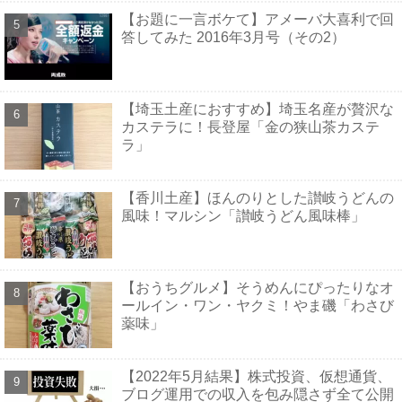
【お題に一言ボケて】アメーバ大喜利で回
答してみた 2016年3月号（その2）
【埼玉土産におすすめ】埼玉名産が贅沢な
カステラに！長登屋「金の狭山茶カステ
ラ」
【香川土産】ほんのりとした讃岐うどんの
風味！マルシン「讃岐うどん風味棒」
【おうちグルメ】そうめんにぴったりなオ
ールイン・ワン・ヤクミ！やま磯「わさび
薬味」
【2022年5月結果】株式投資、仮想通貨、
ブログ運用での収入を包み隠さず全て公開