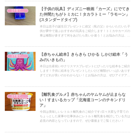
【子供の玩具】ディズニー映画「カーズ」にでてき
【子育て奮闘記】
た仲間たちがトミカに！タカラトミー「ラモーン」
(スタンダードタイプ)
本日は息子の誕生日プレゼントに叔父（私の父）からいただいた子
供が夢中で遊ぶおすすめの玩具をご紹介します！トミカやカーズの
車は種類が多すぎて何をあげたら良いか迷う！とお悩みの方は、ぜ
ひアイデアの一つとしてぜひ最後までご覧ください！
【赤ちゃん絵本】きらきら ひかる しかけ絵本「う
【子育て奮闘記】
みのいきもの」
本日は出産祝いやクリスマスプレゼントにぴったりな絵本をご紹介
します！子供に絵本をプレゼントしたいけど種類がいっぱいありす
ぎてどれが良いのかわからない！とお悩みの方は、ぜひアイデアの
一つとしてぜひ最後までご覧ください！
【離乳食グルメ】赤ちゃんのヤムヤムが止まらな
【子育て奮闘記】
い！すまいるカップ「北海道コーンのチキンドリ
ア」
今回は美味しいレトルト離乳食のご紹介です♪日々大変な子育ての
ちょっとした家事や仕事休みにレトルト離乳食を検討している方は
必見の内容となっていますので、ぜひ最後までご覧ください！