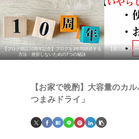
【ブログ開設10周年記念】ブログを3年間継続する
【第三回フリー
方法：挫折しないための7つの秘訣
【お家で晩酌】大容量のカル
つまみドライ」