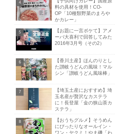
【子供向けカレー】国産原
料の具材を使用！CO-
OP「10種類野菜のまろや
かカレー」
【お題に一言ボケて】アメ
ーバ大喜利で回答してみた
2016年3月号（その2）
【香川土産】ほんのりとし
た讃岐うどんの風味！マル
シン「讃岐うどん風味棒」
【埼玉土産におすすめ】埼
玉名産が贅沢なカステラ
に！長登屋「金の狭山茶カ
ステラ」
【おうちグルメ】そうめん
にぴったりなオールイン・
ワン・ヤクミ！やま磯「わ