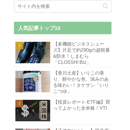
人気記事トップ10
【多機能ビジネスシュー
ズ】片足で約290gの超軽量
&防水！しまむら
「CLOSSHI Biz」
【香川土産】いりこの香
り、鮮やかな色、深みのあ
る味わい！タケサン「いり
こつゆ」
【投資レポート-ETF編】買
ってよかった全米株！VTI