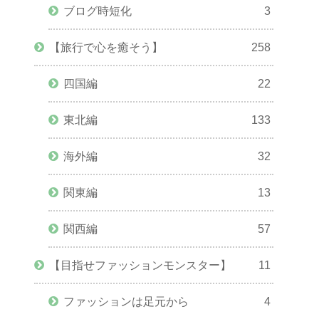
ブログ時短化
3
【旅行で心を癒そう】
258
四国編
22
東北編
133
海外編
32
関東編
13
関西編
57
【目指せファッションモンスター】
11
ファッションは足元から
4