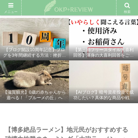
雑記ブログ
プロフィール
余興動画
ベスト大喜利
スポ
メニュー
検索
【ブログ開設10周年記念】ブロ
【第三回フリースタイル大喜利
グを3年間継続する方法：挫折し
回答】渾身の大喜利回答をご紹
ないための7つの秘訣
介！
【滋賀観光】0歳の赤ちゃんから
【AIブログ】暗号資産投資で成
遊べる！「ブルーメの丘」へ
功したい？具体的な商品や戦略
を分かりやすく解説！
【博多絶品ラーメン】地元民がおすすめする