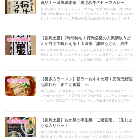
逸品！三田屋総本家「黒毛和牛のビーフカレー」
今回は美味しいレトルトカレーのご紹介です♪寒い時期、買い物や
外食で外に出るのもめんどくさくなる方へ、お家で食べられるおい
しいレトルトカレーに興味がある方は必見の内容となっていますの
で、ぜひ最後までご覧ください！
【香川土産】2時間待ち！行列必至の人気讃岐うど
【美味しいは正義】
んが自宅で味わえる！山田家「讃岐うどん」純生
本日は香川に住む叔母からいただいたお土産が美味しかったのでご
紹介します！香川のお土産はさぬきうどんの種類がいっぱいでどれ
がいいのかよくわからない！とお悩みの方は、ぜひアイデアの一つ
としてぜひ最後までご覧ください！
【喜多方ラーメン】朝ラーおすすめ店！安倍元総理
【旅行で心を癒そう】
も訪れた「まこと食堂」へ
本日は美味しい喜多方ラーメンのご紹介です！本場の喜多方ラーメ
ンを食べたいけど、お店が多すぎて何が美味しいのかよくわからな
い！という方にはアイデアのひとつとして必見の内容となっていま
すので、ぜひ最後までご覧ください！
【香川土産】おか泉の半生麺「ご贈答用」〔生じょ
【美味しいは正義】
うゆ入りセット〕
本日は香川に住む叔母からいただいたお土産が美味しかったのでご
紹介します！香川のお土産はさぬきうどんの種類がいっぱいでどれ