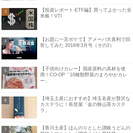
【投資レポート-ETF編】買ってよかった全
米株！VTI
【お題に一言ボケて】アメーバ大喜利で回
答してみた 2016年3月号（その2）
【子供向けカレー】国産原料の具材を使
用！CO-OP「10種類野菜のまろやかカレ
ー」
【埼玉土産におすすめ】埼玉名産が贅沢な
カステラに！長登屋「金の狭山茶カステ
ラ」
【香川土産】ほんのりとした讃岐うどんの