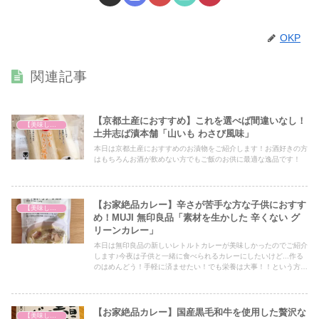
OKP
関連記事
【京都土産におすすめ】これを選べば間違いなし！
【美味しいは正義】
土井志ば漬本舗「山いも わさび風味」
本日は京都土産におすすめのお漬物をご紹介します！お酒好きの方
はもちろんお酒が飲めない方でもご飯のお供に最適な逸品です！
【お家絶品カレー】辛さが苦手な方な子供におすす
【美味しいは正義】
め！MUJI 無印良品「素材を生かした 辛くない グ
リーンカレー」
本日は無印良品の新しいレトルトカレーが美味しかったのでご紹介
します♪今夜は子供と一緒に食べられるカレーにしたいけど...作る
のはめんどう！手軽に済ませたい！でも栄養は大事！！という方に
は必見の内容となっておりますので、ぜひ最後までご覧ください！
【お家絶品カレー】国産黒毛和牛を使用した贅沢な
【美味しいは正義】