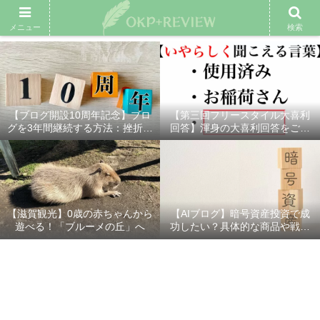
雑記ブログ
プロフィール
余興動画
ベスト大喜利
スポ
メニュー
検索
【ブログ開設10周年記念】ブロ
【第三回フリースタイル大喜利
グを3年間継続する方法：挫折し
回答】渾身の大喜利回答をご紹
ないための7つの秘訣
介！
【滋賀観光】0歳の赤ちゃんから
【AIブログ】暗号資産投資で成
遊べる！「ブルーメの丘」へ
功したい？具体的な商品や戦略
を分かりやすく解説！