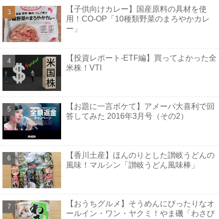
【子供向けカレー】国産原料の具材を使
用！CO-OP「10種類野菜のまろやかカレ
ー」
【投資レポート-ETF編】買ってよかった全
米株！VTI
【お題に一言ボケて】アメーバ大喜利で回
答してみた 2016年3月号（その2）
【香川土産】ほんのりとした讃岐うどんの
風味！マルシン「讃岐うどん風味棒」
【おうちグルメ】そうめんにぴったりなオ
ールイン・ワン・ヤクミ！やま磯「わさび