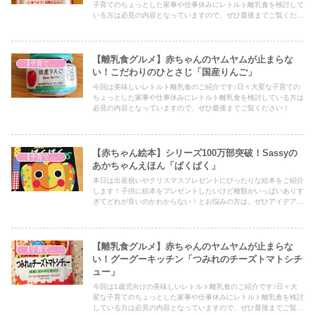
子育てのちょっとした家事や仕事休みにレトルト離乳食を検討して
いる方は必見の内容となっていますので、ぜひ最後までご覧くださ
い！
【離乳食グルメ】赤ちゃんのヤムヤムが止まらな
【子育て奮闘記】
い！こだわりのひとさじ「国産りんご」
今回は美味しいレトルト離乳食のご紹介です♪日々大変な子育ての
ちょっとした家事や仕事休みにレトルト離乳食を検討している方は
必見の内容となっていますので、ぜひ最後までご覧ください！
【赤ちゃん絵本】シリーズ100万部突破！Sassyの
【子育て奮闘記】
あかちゃんえほん「ぱくぱく」
本日は出産祝いやクリスマスプレゼントにぴったりな絵本をご紹介
します！子供に絵本をプレゼントしたいけど種類がいっぱいありす
ぎてどれが良いのかわからない！とお悩みの方は、ぜひアイデアの
一つとしてぜひ最後までご覧ください！
【離乳食グルメ】赤ちゃんのヤムヤムが止まらな
【子育て奮闘記】
い！グーグーキッチン「つみれのチーズトマトシチ
ュー」
今回は1歳児向けの美味しいレトルト離乳食のご紹介です♪日々大
変な子育てのちょっとした家事や仕事休みにレトルト離乳食を検討
している方は必見の内容となっていますので、ぜひ最後までご覧く