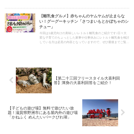
ださい！
【離乳食グルメ】赤ちゃんのヤムヤムが止まらな
【子育て奮闘記】
い！グーグーキッチン「さつまいもとかぼちゃのシ
チュー」
今回は1歳児向けの美味しいレトルト離乳食のご紹介です♪日々大
変な子育てのちょっとした家事や仕事休みにレトルト離乳食を検討
している方は必見の内容となっていますので、ぜひ最後までご覧く
ださい！
【第二十三回フリースタイル大喜利回
答】渾身の大喜利回答をご紹介！
【子どもの遊び場】無料で遊びたい放
題！滋賀県野洲市にある屋内外の遊び場
「かねふく めんたいパークびわ湖」