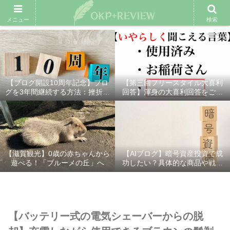
雑記ブログ
プロフィール
余興動画
ベスト大喜利
スポ
メニュー
検索
【ブログ開設10周年記念】ブロ
【第三回フリースタイル大喜利
グを3年間継続する方法：挫折し
回答】渾身の大喜利回答をご紹
ないための7つの秘訣
介！
【滋賀観光】0歳の赤ちゃんから
【AIブログ】暗号資産投資で成
遊べる！「ブルーメの丘」へ
功したい？具体的な商品や戦略
を分かりやすく解説！
【バッテリー式の電気シェーバーからの脱