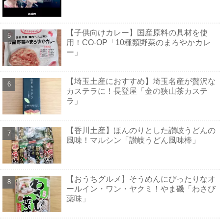
【子供向けカレー】国産原料の具材を使
用！CO-OP「10種類野菜のまろやかカレ
ー」
【埼玉土産におすすめ】埼玉名産が贅沢な
カステラに！長登屋「金の狭山茶カステ
ラ」
【香川土産】ほんのりとした讃岐うどんの
風味！マルシン「讃岐うどん風味棒」
【おうちグルメ】そうめんにぴったりなオ
ールイン・ワン・ヤクミ！やま磯「わさび
薬味」