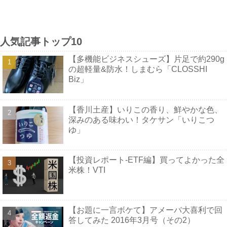
人気記事トップ10
【多機能ビジネスシューズ】片足で約290g
の超軽量&防水！しまむら「CLOSSHI
Biz」
【香川土産】いりこの香り、鮮やかな色、
深みのある味わい！タケサン「いりこつ
ゆ」
【投資レポート-ETF編】買ってよかった全
米株！VTI
【お題に一言ボケて】アメーバ大喜利で回
答してみた 2016年3月号（その2）