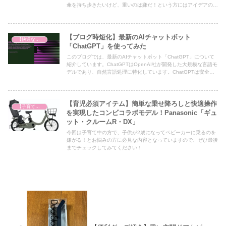
傘を持ち歩きたいけど、重いのは嫌だ！という方にはアイデアのひ
とつとして必見の内容となっていますので、ぜひ最後までご覧くだ
さい！
【ブログ時短化】最新のAIチャットボット
【快適な生活を求めて】
「ChatGPT」を使ってみた
このブログでは、最新のAIチャットボット「ChatGPT」について
紹介しています。ChatGPTはOpenAI社が開発した大規模な言語モ
デルであり、自然言語処理に特化しています。ChatGPTは安全性
に配慮され、今後の進化に期待が寄せられています。本ブログで
は、ChatGPTとの質疑応答形式でChatGPTの特徴や利用方法につ
いて解説しています。
【育児必須アイテム】簡単な乗せ降ろしと快適操作
【子育て奮闘記】
を実現したコンビコラボモデル！Panasonic「ギュ
ット・クルームR・DX」
今回は子育て中の方で、子供が2歳になってベビーカーに乗るのを
嫌がる！とお悩みの方に必見な内容となっていますので、ぜひ最後
までチェックしてみてください！