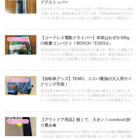
ドアストッパー
そもそもドアストッパーなんている？って思う方もいらっしゃるか
と思いますが、最初は私もそうでした笑 今回はAmazonプライム
デーでつい買っちゃったけどあったら便利だったという商品をご紹
介します！
【コードレス電動ドライバー】本体はわずか300g
【快適な生活を求めて】
の軽量コンパクト！BOSCH「ESD3.6」
本日は新生活に向けて家具の組み立てが多い中、購入した電動ドラ
イバーのコスパが最強だったためご紹介します！家具の組み立てに
ドライバーを使うと指が痛くなる！時間がかかる！何とかして！と
お悩みの方は、ぜひアイデアの一つとしてぜひ最後までご覧くださ
い！
【自転車グッズ】TEMU、コスパ最強の大人用サイ
【快適な生活を求めて】
クリング手袋！
本日は私が春からロードバイクに乗るために購入したご紹介しま
す！大人向けのサイクリンググッズは種類が多すぎてよくわからな
い！とお悩みの方は、ぜひアイデアの一つとしてぜひ最後までご覧
ください！
【アウトドア用品】軽くて、大きい！comfoxの折
【快適な生活を求めて】
り畳み傘
本日は最近Amazonのセールで購入した折りたたみ傘が感動品質だ
ったためご紹介します！冬に雨や雪が多くなってくる中、折り畳み