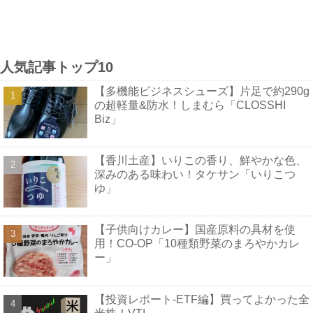
人気記事トップ10
【多機能ビジネスシューズ】片足で約290g
の超軽量&防水！しまむら「CLOSSHI
Biz」
【香川土産】いりこの香り、鮮やかな色、
深みのある味わい！タケサン「いりこつ
ゆ」
【子供向けカレー】国産原料の具材を使
用！CO-OP「10種類野菜のまろやかカレ
ー」
【投資レポート-ETF編】買ってよかった全