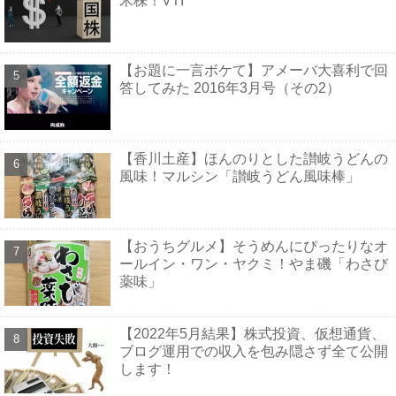
米株！VTI
【お題に一言ボケて】アメーバ大喜利で回
答してみた 2016年3月号（その2）
【香川土産】ほんのりとした讃岐うどんの
風味！マルシン「讃岐うどん風味棒」
【おうちグルメ】そうめんにぴったりなオ
ールイン・ワン・ヤクミ！やま磯「わさび
薬味」
【2022年5月結果】株式投資、仮想通貨、
ブログ運用での収入を包み隠さず全て公開
します！