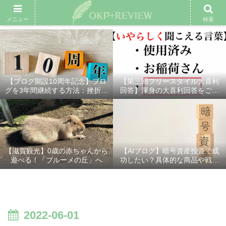
雑記ブログ
プロフィール
余興動画
ベスト大喜利
スポ
メニュー
検索
【ブログ開設10周年記念】ブロ
【第三回フリースタイル大喜利
グを3年間継続する方法：挫折し
回答】渾身の大喜利回答をご紹
ないための7つの秘訣
介！
【滋賀観光】0歳の赤ちゃんから
【AIブログ】暗号資産投資で成
遊べる！「ブルーメの丘」へ
功したい？具体的な商品や戦略
を分かりやすく解説！
2022-06-01