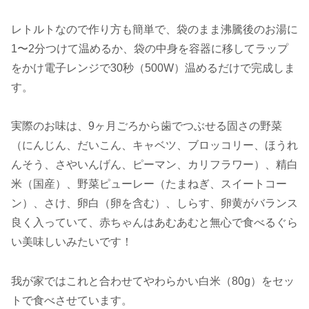
レトルトなので作り方も簡単で、袋のまま沸騰後のお湯に
1〜2分つけて温めるか、袋の中身を容器に移してラップ
をかけ電子レンジで30秒（500W）温めるだけで完成しま
す。
実際のお味は、9ヶ月ごろから歯でつぶせる固さの野菜
（にんじん、だいこん、キャベツ、ブロッコリー、ほうれ
んそう、さやいんげん、ピーマン、カリフラワー）、精白
米（国産）、野菜ピューレー（たまねぎ、スイートコー
ン）、さけ、卵白（卵を含む）、しらす、卵黄がバランス
良く入っていて、赤ちゃんはあむあむと無心で食べるぐら
い美味しいみたいです！
我が家ではこれと合わせてやわらかい白米（80g）をセッ
トで食べさせています。