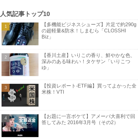
人気記事トップ10
【多機能ビジネスシューズ】片足で約290g
の超軽量&防水！しまむら「CLOSSHI
Biz」
【香川土産】いりこの香り、鮮やかな色、
深みのある味わい！タケサン「いりこつ
ゆ」
【投資レポート-ETF編】買ってよかった全
米株！VTI
【お題に一言ボケて】アメーバ大喜利で回
答してみた 2016年3月号（その2）