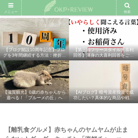
雑記ブログ
プロフィール
余興動画
ベスト大喜利
スポ
メニュー
検索
【ブログ開設10周年記念】ブロ
【第三回フリースタイル大喜利
グを3年間継続する方法：挫折し
回答】渾身の大喜利回答をご紹
ないための7つの秘訣
介！
【滋賀観光】0歳の赤ちゃんから
【AIブログ】暗号資産投資で成
遊べる！「ブルーメの丘」へ
功したい？具体的な商品や戦略
を分かりやすく解説！
【離乳食グルメ】赤ちゃんのヤムヤムが止ま