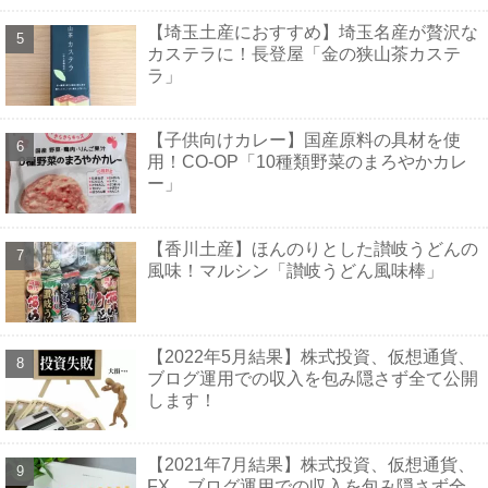
【埼玉土産におすすめ】埼玉名産が贅沢な
カステラに！長登屋「金の狭山茶カステ
ラ」
【子供向けカレー】国産原料の具材を使
用！CO-OP「10種類野菜のまろやかカレ
ー」
【香川土産】ほんのりとした讃岐うどんの
風味！マルシン「讃岐うどん風味棒」
【2022年5月結果】株式投資、仮想通貨、
ブログ運用での収入を包み隠さず全て公開
します！
【2021年7月結果】株式投資、仮想通貨、
FX、ブログ運用での収入を包み隠さず全