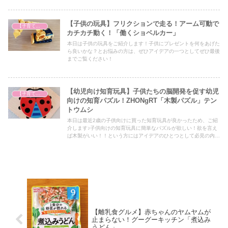
【子供の玩具】フリクションで走る！アーム可動で
【子育て奮闘記】
カチカチ動く！「働くショベルカー」
本日は子供の玩具をご紹介します！子供にプレゼントを何をあげた
ら良いかな？とお悩みの方は、ぜひアイデアの一つとしてぜひ最後
までご覧ください！
【幼児向け知育玩具】子供たちの脳開発を促す幼児
【子育て奮闘記】
向けの知育パズル！ZHONgRT「木製パズル」テン
トウムシ
本日は最近2歳の子供向けに買った知育玩具が良かったため、ご紹
介します♪子供向けの知育玩具に簡単なパズルが欲しい！欲を言え
ば木製がいい！！という方にはアイデアのひとつとして必見の内容
となっていますので、ぜひ最後までご覧ください！
【離乳食グルメ】赤ちゃんのヤムヤムが
止まらない！グーグーキッチン「煮込み
うどん」