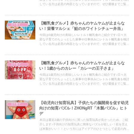
している方は必見の内容となっていますので、ぜひ最後までご覧く
ださい！
【離乳食グルメ】赤ちゃんのヤムヤムが止まらな
【子育て奮闘記】
い！栄養マルシェ「鮭のホワイトシチュー弁当」
今回は0歳児向けの美味しいレトルト離乳食のご紹介です♪日々大
変な子育てのちょっとした家事や仕事休みにレトルト離乳食を検討
している方は必見の内容となっていますので、ぜひ最後までご覧く
ださい！
【離乳食グルメ】赤ちゃんのヤムヤムが止まらな
【子育て奮闘記】
い！1歳からのカレー「カレーの王子さま」
今回は1歳児向けの美味しいレトルト離乳食のご紹介です♪日々大
変な子育てのちょっとした家事や仕事休みにレトルト離乳食を検討
している方は必見の内容となっていますので、ぜひ最後までご覧く
ださい！
【幼児向け知育玩具】子供たちの脳開発を促す幼児
【子育て奮闘記】
向けの知育パズル！ZHONgRT「木製パズル」ヒト
デ
本日は最近2歳の子供向けに買った知育玩具が良かったため、ご紹
介します♪子供向けの知育玩具に簡単なパズルが欲しい！欲を言え
ば木製がいい！！という方にはアイデアのひとつとして必見の内容
となっていますので、ぜひ最後までご覧ください！