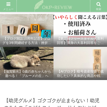
雑記ブログ
プロフィール
余興動画
ベスト大喜利
スポ
メニュー
検索
【ブログ開設10周年記念】ブロ
【第三回フリースタイル大喜利
グを3年間継続する方法：挫折し
回答】渾身の大喜利回答をご紹
ないための7つの秘訣
介！
【滋賀観光】0歳の赤ちゃんから
【AIブログ】暗号資産投資で成
遊べる！「ブルーメの丘」へ
功したい？具体的な商品や戦略
を分かりやすく解説！
【幼児グルメ】ゴクゴクが止まらない！幼児