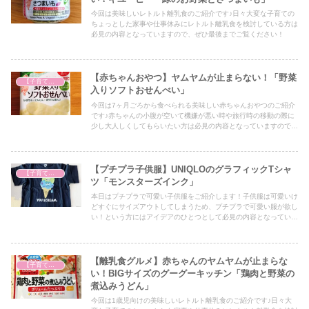
今回は美味しいレトルト離乳食のご紹介です♪日々大変な子育ての
ちょっとした家事や仕事休みにレトルト離乳食を検討している方は
必見の内容となっていますので、ぜひ最後までご覧ください！
【赤ちゃんおやつ】ヤムヤムが止まらない！「野菜
【子育て奮闘記】
入りソフトおせんべい」
今回は7ヶ月ごろから食べられる美味しい赤ちゃんおやつのご紹介
です♪赤ちゃんの小腹が空いて機嫌が悪い時や旅行時の移動の際に
少し大人しくしてもらいたい方は必見の内容となっていますので、
ぜひ最後までご覧ください！
【プチプラ子供服】UNIQLOのグラフィックTシャ
【子育て奮闘記】
ツ「モンスターズインク」
本日はプチプラで可愛い子供服をご紹介します！子供服は可愛いけ
どすぐにサイズアウトしてしまうため、プチプラで可愛い服が欲し
い！という方にはアイデアのひとつとして必見の内容となっていま
すので、ぜひ最後までご覧ください！
【離乳食グルメ】赤ちゃんのヤムヤムが止まらな
【子育て奮闘記】
い！BIGサイズのグーグーキッチン「鶏肉と野菜の
煮込みうどん」
今回は1歳児向けの美味しいレトルト離乳食のご紹介です♪日々大