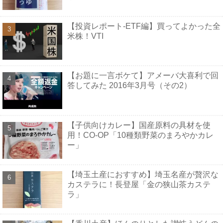
【投資レポート-ETF編】買ってよかった全
米株！VTI
【お題に一言ボケて】アメーバ大喜利で回
答してみた 2016年3月号（その2）
【子供向けカレー】国産原料の具材を使
用！CO-OP「10種類野菜のまろやかカレ
ー」
【埼玉土産におすすめ】埼玉名産が贅沢な
カステラに！長登屋「金の狭山茶カステ
ラ」