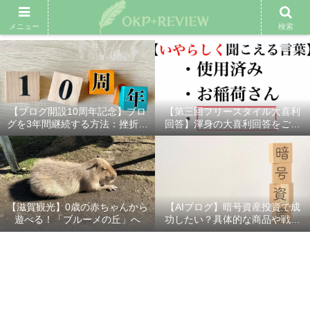
雑記ブログ
プロフィール
余興動画
ベスト大喜利
スポ
メニュー
検索
【ブログ開設10周年記念】ブロ
【第三回フリースタイル大喜利
グを3年間継続する方法：挫折し
回答】渾身の大喜利回答をご紹
ないための7つの秘訣
介！
【滋賀観光】0歳の赤ちゃんから
【AIブログ】暗号資産投資で成
遊べる！「ブルーメの丘」へ
功したい？具体的な商品や戦略
を分かりやすく解説！