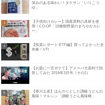
深みのある味わい！タケサン「いりこつ
ゆ」
【子供向けカレー】国産原料の具材を使
用！CO-OP「10種類野菜のまろやかカレ
ー」
【投資レポート-ETF編】買ってよかった全
米株！VTI
【お題に一言ボケて】アメーバ大喜利で回
答してみた 2016年3月号（その2）
【香川土産】ほんのりとした讃岐うどんの
風味！マルシン「讃岐うどん風味棒」