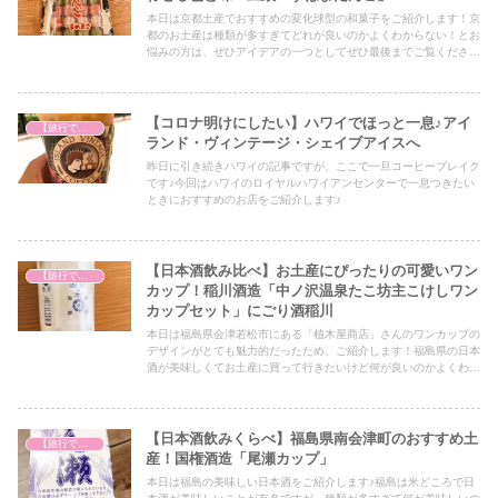
本日は京都土産でおすすめの変化球型の和菓子をご紹介します！京
都のお土産は種類が多すぎてどれが良いのかよくわからない！とお
悩みの方は、ぜひアイデアの一つとしてぜひ最後までご覧くださ
い！
【コロナ明けにしたい】ハワイでほっと一息♪アイ
【旅行で心を癒そう】
ランド・ヴィンテージ・シェイブアイスへ
昨日に引き続きハワイの記事ですが、ここで一旦コーヒーブレイク
です♪今回はハワイのロイヤルハワイアンセンターで一息つきたい
ときにおすすめのお店をご紹介します♪
【日本酒飲み比べ】お土産にぴったりの可愛いワン
【旅行で心を癒そう】
カップ！稲川酒造「中ノ沢温泉たこ坊主こけしワン
カップセット」にごり酒稲川
本日は福島県会津若松市にある「植木屋商店」さんのワンカップの
デザインがとても魅力的だったため、ご紹介します！福島県の日本
酒が美味しくてお土産に買って行きたいけど何が良いのかよくわか
らない！という方にはアイデアのひとつとして必見の内容となって
いますので、ぜひ最後までご覧ください！
【日本酒飲みくらべ】福島県南会津町のおすすめ土
【旅行で心を癒そう】
産！国権酒造「尾瀬カップ」
本日は福島の美味しい日本酒をご紹介します♪福島は米どころで日