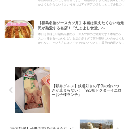
本酒が美味しいことが有名ですが、種類が多すぎて何が美味しいの
かよくわからない！という方にはアイデアのひとつとして必見の内
容となっていますので、ぜひ最後までご覧ください！
【福島名物ソースカツ丼】本当は教えたくない地元
【旅行で心を癒そう】
民が熱愛する名店！「たまよし食堂」へ
本日は美味しい福島名物のソースカツ丼のご紹介です！本場のソー
スカツ丼を食べたいけど、お店が多すぎて何が美味しいのかよくわ
からない！という方にはアイデアのひとつとして必見の内容となっ
ていますので、ぜひ最後までご覧ください！
【駅弁グルメ】鉄道好きの子供の食いつ
きが止まらない！「923形ドクターイエロ
ーお子様ランチ」
【栃木観光】子供の遊びが止まらない！