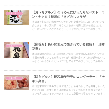
【おうちグルメ】そうめんにぴったりなベスト・ワ
【美味しいは正義】
ン・ヤクミ！桃屋の「きざみしょうが」
本日は香川に住む叔母からいただいた薬味が美味しかったのでご紹
介します！暑い夏の日、そうめんを食べる際に薬味を揃えたいけ
ど、買いに行くのがめんどう！という方にはアイデアのひとつとし
て必見の内容となっていますので、ぜひ最後までご覧ください！
【家呑み】長い間地元で愛されている銘柄！「瑞祥
【旅行で心を癒そう】
花泉」
本日は福島の美味しい日本酒をご紹介します♪福島は米どころで日
本酒が美味しいことが有名ですが、種類が多すぎて何が美味しいの
かよくわからない！という方にはアイデアのひとつとして必見の内
容となっていますので、ぜひ最後までご覧ください！
【駅弁グルメ】昭和39年発売のロングセラー！「チ
【美味しいは正義】
キン弁当」
本日は東京駅の駅弁売り場で購入したお弁当がとても美味しかった
のでご紹介します！駅弁は種類が多くていつも何を買おうか迷う！
という方にはアイデアのひとつとして必見の内容となっていますの
で、ぜひ最後までご覧ください！