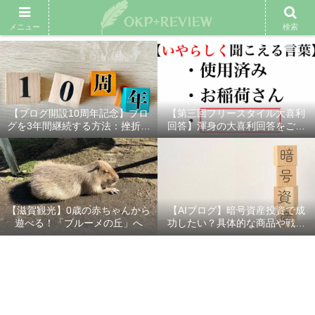
雑記ブログ
プロフィール
余興動画
ベスト大喜利
スポ
メニュー
検索
【ブログ開設10周年記念】ブロ
【第三回フリースタイル大喜利
グを3年間継続する方法：挫折し
回答】渾身の大喜利回答をご紹
ないための7つの秘訣
介！
【滋賀観光】0歳の赤ちゃんから
【AIブログ】暗号資産投資で成
遊べる！「ブルーメの丘」へ
功したい？具体的な商品や戦略
を分かりやすく解説！