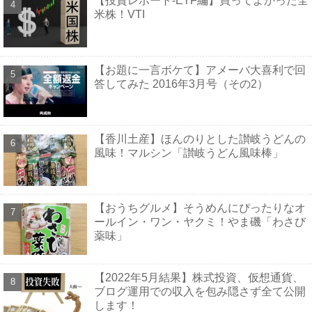
【投資レポート-ETF編】買ってよかった全
米株！VTI
【お題に一言ボケて】アメーバ大喜利で回
答してみた 2016年3月号（その2）
【香川土産】ほんのりとした讃岐うどんの
風味！マルシン「讃岐うどん風味棒」
【おうちグルメ】そうめんにぴったりなオ
ールイン・ワン・ヤクミ！やま磯「わさび
薬味」
【2022年5月結果】株式投資、仮想通貨、
ブログ運用での収入を包み隠さず全て公開
します！