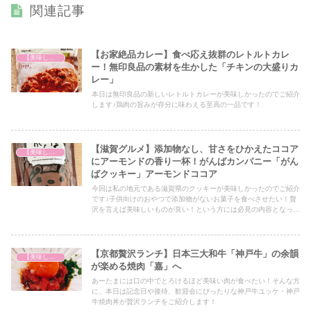
関連記事
【お家絶品カレー】食べ応え抜群のレトルトカレ
【美味しいは正義】
ー！無印良品の素材を生かした「チキンの大盛りカ
レー」
本日は無印良品の新しいレトルトカレーが美味しかったのでご紹介
します♪鶏肉の旨みが存分に味わえる至高の一品です！
【滋賀グルメ】添加物なし、甘さをひかえたココア
【美味しいは正義】
にアーモンドの香り一杯！がんばカンパニー「がん
ばクッキー」アーモンドココア
今回は私の地元である滋賀県のクッキーが美味しかったのでご紹介
です♪子供向けのおやつで添加物がないお菓子を食べさせたい！贅
沢を言えば美味しいものが良い！という方には必見の内容となって
おりますので、ぜひ最後までご覧ください！
【京都贅沢ランチ】日本三大和牛「神戸牛」の余韻
【美味しいは正義】
が楽める焼肉「嘉」へ
あーたまには口の中でとろけるほど美味い肉が食べたい！そんな方
に、本日は記念日や接待、歓迎会にぴったりな神戸牛ユッケ・神戸
牛焼肉丼が贅沢ランチをご紹介します！