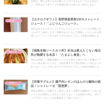
今回は、夏には辛いものが食べたくなりませんか？そんなあなた
へ、本日はピリ辛スープが特徴の京つけめんをご紹介します！
【カタログギフト】長野県産果実100％ストレート
【美味しいは正義】
ジュース！「ふじりんごジュース」
本日はカタログギフトでいただいたストレートジュースが美味しか
ったのでご紹介します！来客のおもてなしに美味しいジュースを用
意したい！という方にはアイデアのひとつとして必見の内容となっ
ていますので、ぜひ最後までご覧ください！
【福島名物ソースカツ丼】本当は教えたくない地元
【旅行で心を癒そう】
民が熱愛する名店！「たまよし食堂」へ
本日は美味しい福島名物のソースカツ丼のご紹介です！本場のソー
スカツ丼を食べたいけど、お店が多すぎて何が美味しいのかよくわ
からない！という方にはアイデアのひとつとして必見の内容となっ
ていますので、ぜひ最後までご覧ください！
【洋菓子グルメ】瀬戸内レモンのほんのり酸味が絶
【美味しいは正義】
品！シャトレーゼ「梨恵夢」
本日は美味しい洋菓子をご紹介します！洋菓子は種類がいっぱいあ
ってどれが美味しいのかよくわからない！とお悩みの方は、ぜひア
イデアの一つとしてぜひ最後までご覧ください！