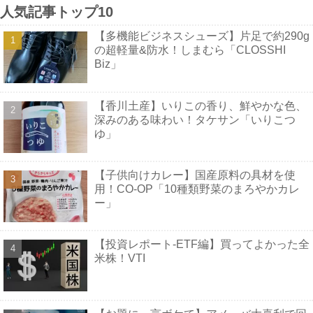
人気記事トップ10
【多機能ビジネスシューズ】片足で約290g
の超軽量&防水！しまむら「CLOSSHI
Biz」
【香川土産】いりこの香り、鮮やかな色、
深みのある味わい！タケサン「いりこつ
ゆ」
【子供向けカレー】国産原料の具材を使
用！CO-OP「10種類野菜のまろやかカレ
ー」
【投資レポート-ETF編】買ってよかった全
米株！VTI