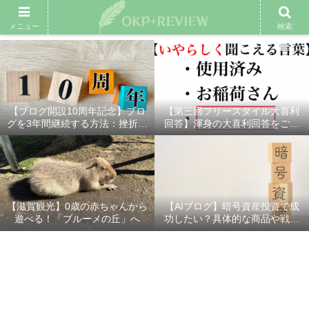
雑記ブログ
プロフィール
余興動画
ベスト大喜利
スポ
メニュー
検索
【ブログ開設10周年記念】ブロ
【第三回フリースタイル大喜利
グを3年間継続する方法：挫折し
回答】渾身の大喜利回答をご紹
ないための7つの秘訣
介！
【滋賀観光】0歳の赤ちゃんから
【AIブログ】暗号資産投資で成
遊べる！「ブルーメの丘」へ
功したい？具体的な商品や戦略
を分かりやすく解説！