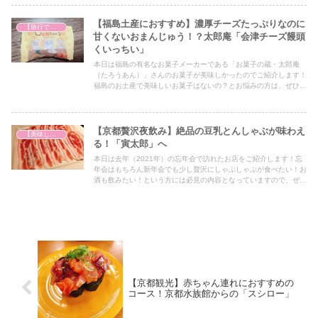
【福島土産におすすめ】濃厚チーズたっぷりなのに
【旅行で心を癒そう】
甘くないおまんじゅう！？太郎庵「会津チーズ饅頭
くいっちい」
本日は福島の有名なお菓子メーカーである「お菓子の蔵・太郎庵
（たろうあん）」さんのお菓子が美味しかったのでご紹介します！
福島のお土産で美味しいお菓子はないの？とお悩みの方は、ぜひア
イデアの一つとしてぜひ最後までご覧ください！
【京都贅沢夜飲み】絶品の豆乳とんしゃぶが味わえ
【美味しいは正義】
る！「寅太郎」へ
本日は去年（2021年）の忘年会で訪れたお店をご紹介します！忘
年会はもちろん新年会でも少し贅沢にしゃぶしゃぶが食べたい！お
酒も飲みたい！という方には必見の内容となっていますので、ぜひ
最後までご覧ください！
【京都観光】赤ちゃん連れにおすすめの
コース！京都水族館からの「スシロー」