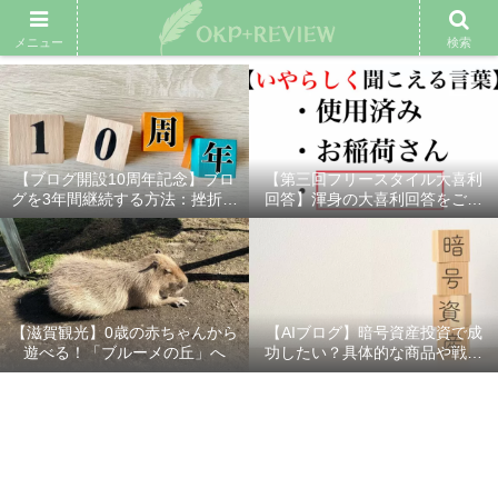
雑記ブログ
プロフィール
余興動画
ベスト大喜利
スポ
メニュー
検索
【ブログ開設10周年記念】ブロ
【第三回フリースタイル大喜利
グを3年間継続する方法：挫折し
回答】渾身の大喜利回答をご紹
ないための7つの秘訣
介！
【滋賀観光】0歳の赤ちゃんから
【AIブログ】暗号資産投資で成
遊べる！「ブルーメの丘」へ
功したい？具体的な商品や戦略
を分かりやすく解説！