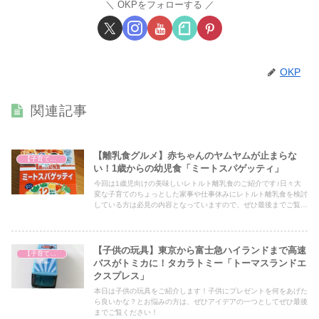
OKPをフォローする
OKP
関連記事
【離乳食グルメ】赤ちゃんのヤムヤムが止まらな
【子育て奮闘記】
い！1歳からの幼児食「ミートスパゲッティ」
今回は1歳児向けの美味しいレトルト離乳食のご紹介です♪日々大
変な子育てのちょっとした家事や仕事休みにレトルト離乳食を検討
している方は必見の内容となっていますので、ぜひ最後までご覧く
ださい！
【子供の玩具】東京から富士急ハイランドまで高速
【子育て奮闘記】
バスがトミカに！タカラトミー「トーマスランドエ
クスプレス」
本日は子供の玩具をご紹介します！子供にプレゼントを何をあげた
ら良いかな？とお悩みの方は、ぜひアイデアの一つとしてぜひ最後
までご覧ください！