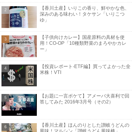
【香川土産】いりこの香り、鮮やかな色、
深みのある味わい！タケサン「いりこつ
ゆ」
【子供向けカレー】国産原料の具材を使
用！CO-OP「10種類野菜のまろやかカレ
ー」
【投資レポート-ETF編】買ってよかった全
米株！VTI
【お題に一言ボケて】アメーバ大喜利で回
答してみた 2016年3月号（その2）
【香川土産】ほんのりとした讃岐うどんの
風味！マルシン「讃岐うどん風味棒」