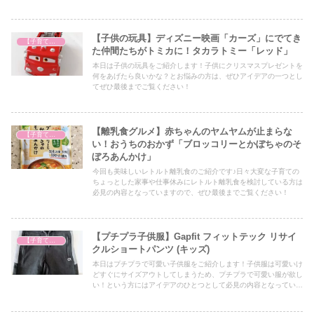
【子供の玩具】ディズニー映画「カーズ」にでてき
【子育て奮闘記】
た仲間たちがトミカに！タカラトミー「レッド」
本日は子供の玩具をご紹介します！子供にクリスマスプレゼントを
何をあげたら良いかな？とお悩みの方は、ぜひアイデアの一つとし
てぜひ最後までご覧ください！
【離乳食グルメ】赤ちゃんのヤムヤムが止まらな
【子育て奮闘記】
い！おうちのおかず「ブロッコリーとかぼちゃのそ
ぼろあんかけ」
今回も美味しいレトルト離乳食のご紹介です♪日々大変な子育ての
ちょっとした家事や仕事休みにレトルト離乳食を検討している方は
必見の内容となっていますので、ぜひ最後までご覧ください！
【プチプラ子供服】Gapfit フィットテック リサイ
【子育て奮闘記】
クルショートパンツ (キッズ)
本日はプチプラで可愛い子供服をご紹介します！子供服は可愛いけ
どすぐにサイズアウトしてしまうため、プチプラで可愛い服が欲し
い！という方にはアイデアのひとつとして必見の内容となっていま
すので、ぜひ最後までご覧ください！