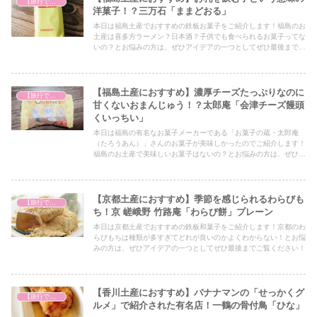
【旅行で心を癒そう】
洋菓子！？三万石「ままどおる」
本日は福島土産でおすすめの鉄板お菓子をご紹介します！福島のお
土産は喜多方ラーメン？日本酒？子供でも食べられるお菓子ってな
いの？とお悩みの方は、ぜひアイデアの一つとしてぜひ最後までご
覧ください！
【福島土産におすすめ】濃厚チーズたっぷりなのに
【旅行で心を癒そう】
甘くないおまんじゅう！？太郎庵「会津チーズ饅頭
くいっちい」
本日は福島の有名なお菓子メーカーである「お菓子の蔵・太郎庵
（たろうあん）」さんのお菓子が美味しかったのでご紹介します！
福島のお土産で美味しいお菓子はないの？とお悩みの方は、ぜひア
イデアの一つとしてぜひ最後までご覧ください！
【京都土産におすすめ】季節を感じられるわらびも
【旅行で心を癒そう】
ち！京 嵯峨野 竹路庵「わらび餅」プレーン
本日は京都土産でおすすめの鉄板和菓子をご紹介します！京都のわ
らびもちは種類が多すぎてどれが良いのかよくわからない！とお悩
みの方は、ぜひアイデアの一つとしてぜひ最後までご覧ください！
【香川土産におすすめ】バナナマンの「せっかくグ
【旅行で心を癒そう】
ルメ」で紹介された有名店！一鶴の骨付鳥「ひな」