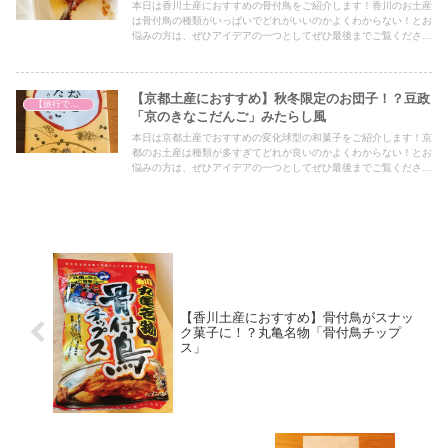
本日は香川土産におすすめの骨付鳥をご紹介します！香川のお土産
は骨付鳥の種類がいっぱいでどれがいいのかよくわからない！とお
悩みの方は、ぜひアイデアの一つとしてぜひ最後までご覧くださ
い！
【京都土産におすすめ】秋冬限定のお団子！？豆政
【旅行で心を癒そう】
「京のきなこだんご」みたらし風
本日は京都土産でおすすめの変化球型の和菓子をご紹介します！京
都のお土産は種類が多すぎてどれが良いのかよくわからない！とお
悩みの方は、ぜひアイデアの一つとしてぜひ最後までご覧くださ
い！
【香川土産におすすめ】骨付鳥がスナッ
ク菓子に！？丸亀名物「骨付鳥チップ
ス」