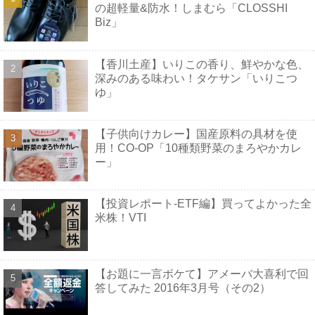
の超軽量&防水！しまむら「CLOSSHI
Biz」
【香川土産】いりこの香り、鮮やかな色、
深みのある味わい！タケサン「いりこつ
ゆ」
【子供向けカレー】国産原料の具材を使
用！CO-OP「10種類野菜のまろやかカレ
ー」
【投資レポート-ETF編】買ってよかった全
米株！VTI
【お題に一言ボケて】アメーバ大喜利で回
答してみた 2016年3月号（その2）