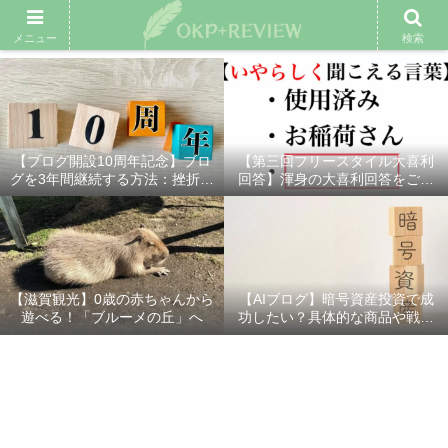
雑記ブログ
プロフィール
余興動画
ベスト大喜利
スポ
メニュー
検索
【ブログ開設10周年記念】ブロ
【第三回フリースタイル大喜利
グを3年間継続する方法：挫折し
回答】渾身の大喜利回答をご紹
ないための7つの秘訣
介！
【滋賀観光】0歳の赤ちゃんから
【AIブログ】暗号資産投資で成
遊べる！「ブルーメの丘」へ
功したい？具体的な商品や戦略
を分かりやすく解説！