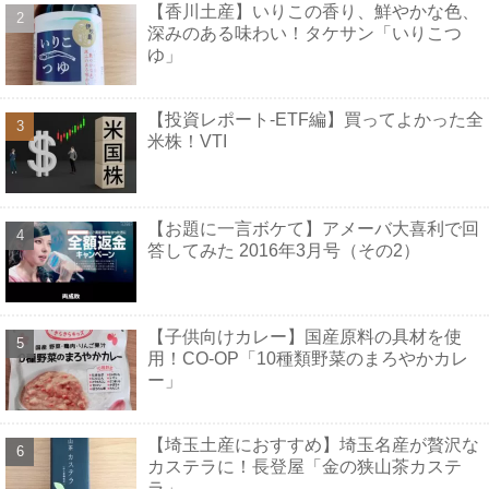
【香川土産】いりこの香り、鮮やかな色、
深みのある味わい！タケサン「いりこつ
ゆ」
【投資レポート-ETF編】買ってよかった全
米株！VTI
【お題に一言ボケて】アメーバ大喜利で回
答してみた 2016年3月号（その2）
【子供向けカレー】国産原料の具材を使
用！CO-OP「10種類野菜のまろやかカレ
ー」
【埼玉土産におすすめ】埼玉名産が贅沢な
カステラに！長登屋「金の狭山茶カステ
ラ」