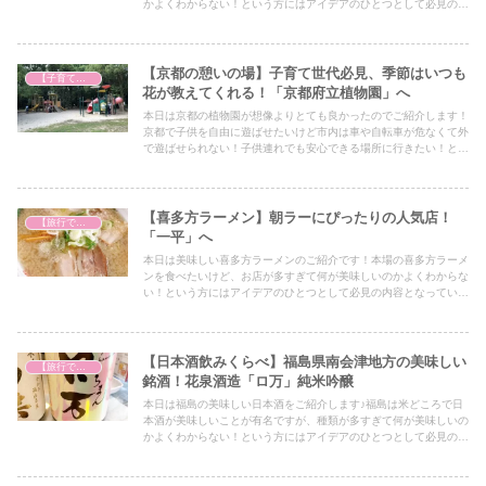
かよくわからない！という方にはアイデアのひとつとして必見の内
容となっていますので、ぜひ最後までご覧ください！
【京都の憩いの場】子育て世代必見、季節はいつも
【子育て奮闘記】
花が教えてくれる！「京都府立植物園」へ
本日は京都の植物園が想像よりとても良かったのでご紹介します！
京都で子供を自由に遊ばせたいけど市内は車や自転車が危なくて外
で遊ばせられない！子供連れでも安心できる場所に行きたい！とい
う方には必見の内容となっていますので、ぜひ最後までご覧くださ
い！
【喜多方ラーメン】朝ラーにぴったりの人気店！
【旅行で心を癒そう】
「一平」へ
本日は美味しい喜多方ラーメンのご紹介です！本場の喜多方ラーメ
ンを食べたいけど、お店が多すぎて何が美味しいのかよくわからな
い！という方にはアイデアのひとつとして必見の内容となっていま
すので、ぜひ最後までご覧ください！
【日本酒飲みくらべ】福島県南会津地方の美味しい
【旅行で心を癒そう】
銘酒！花泉酒造「ロ万」純米吟醸
本日は福島の美味しい日本酒をご紹介します♪福島は米どころで日
本酒が美味しいことが有名ですが、種類が多すぎて何が美味しいの
かよくわからない！という方にはアイデアのひとつとして必見の内
容となっていますので、ぜひ最後までご覧ください！