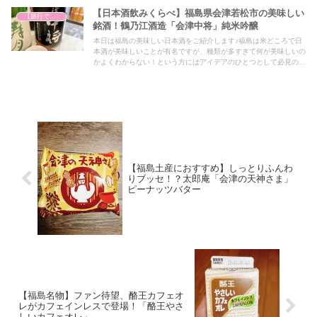
【日本酒飲みくらべ】福島県会津若松市の美味しい
【旅行で心を癒そう】
銘酒！鶴乃江酒造「会津中将」純米吟醸
本日は福島の美味しい日本酒をご紹介します♪福島は米どころで日
本酒が美味しいことが有名ですが、種類が多すぎて何が美味しいの
かよくわからない！という方にはアイデアのひとつとして必見の内
容となっていますので、ぜひ最後までご覧ください！
【福島土産におすすめ】しっとりふんわ
りブッセ！？太郎庵「会津の天神さま」
ピーナッツバター
【福島名物】ファン待望、酪王カフェオ
レがカフェインレスで登場！「酪王やさ
しいカフェオレ」