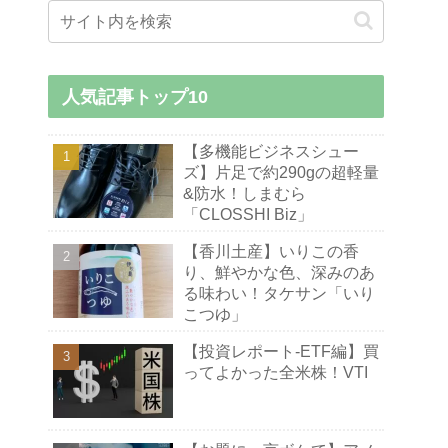
人気記事トップ10
【多機能ビジネスシュー
ズ】片足で約290gの超軽量
&防水！しまむら
「CLOSSHI Biz」
【香川土産】いりこの香
り、鮮やかな色、深みのあ
る味わい！タケサン「いり
こつゆ」
【投資レポート-ETF編】買
ってよかった全米株！VTI