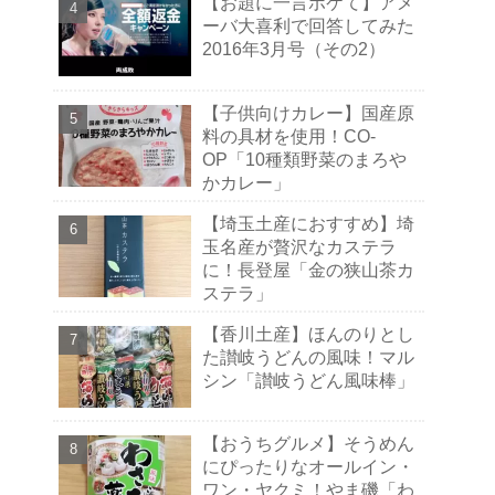
【お題に一言ボケて】アメ
ーバ大喜利で回答してみた
2016年3月号（その2）
【子供向けカレー】国産原
料の具材を使用！CO-
OP「10種類野菜のまろや
かカレー」
【埼玉土産におすすめ】埼
玉名産が贅沢なカステラ
に！長登屋「金の狭山茶カ
ステラ」
【香川土産】ほんのりとし
た讃岐うどんの風味！マル
シン「讃岐うどん風味棒」
【おうちグルメ】そうめん
にぴったりなオールイン・
ワン・ヤクミ！やま磯「わ