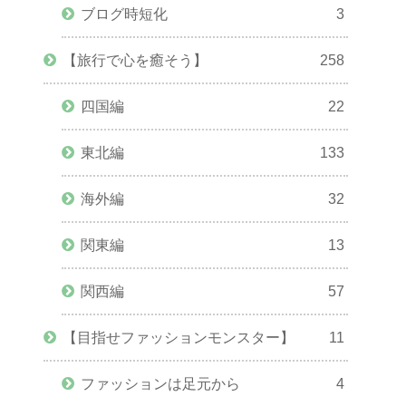
ブログ時短化
3
【旅行で心を癒そう】
258
四国編
22
東北編
133
海外編
32
関東編
13
関西編
57
【目指せファッションモンスター】
11
ファッションは足元から
4