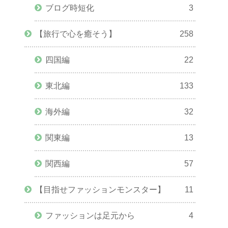
ブログ時短化
3
【旅行で心を癒そう】
258
四国編
22
東北編
133
海外編
32
関東編
13
関西編
57
【目指せファッションモンスター】
11
ファッションは足元から
4