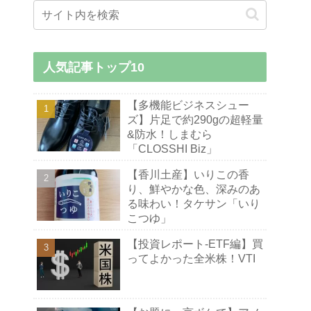
人気記事トップ10
【多機能ビジネスシュー
ズ】片足で約290gの超軽量
&防水！しまむら
「CLOSSHI Biz」
【香川土産】いりこの香
り、鮮やかな色、深みのあ
る味わい！タケサン「いり
こつゆ」
【投資レポート-ETF編】買
ってよかった全米株！VTI