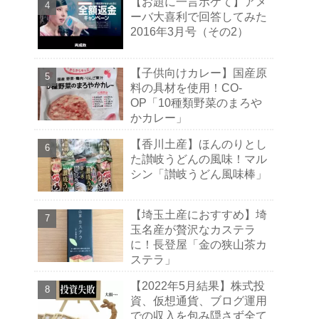
【お題に一言ボケて】アメ
ーバ大喜利で回答してみた
2016年3月号（その2）
【子供向けカレー】国産原
料の具材を使用！CO-
OP「10種類野菜のまろや
かカレー」
【香川土産】ほんのりとし
た讃岐うどんの風味！マル
シン「讃岐うどん風味棒」
【埼玉土産におすすめ】埼
玉名産が贅沢なカステラ
に！長登屋「金の狭山茶カ
ステラ」
【2022年5月結果】株式投
資、仮想通貨、ブログ運用
での収入を包み隠さず全て