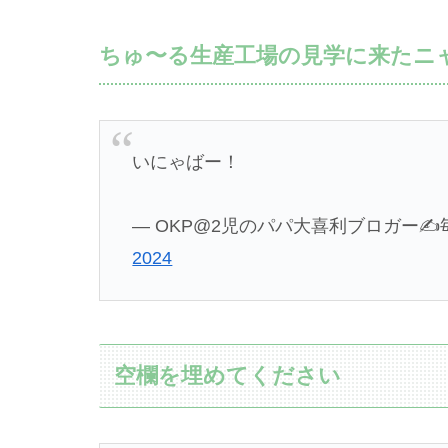
ちゅ〜る生産工場の見学に来たニ
いにゃばー！
— OKP@2児のパパ大喜利ブロガー✍️毎日更
2024
空欄を埋めてください