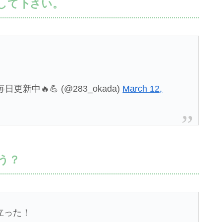
して下さい。
新中🔥💪 (@283_okada)
March 12,
う？
立った！