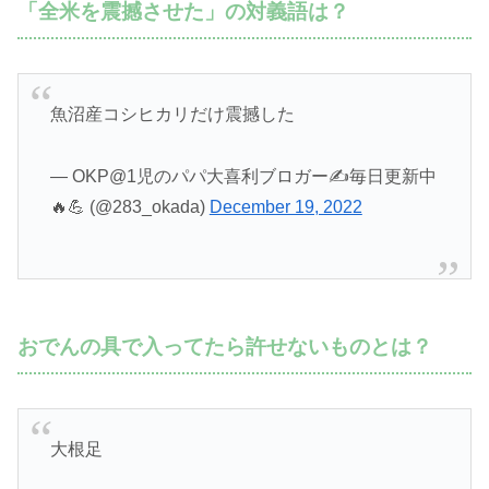
「全米を震撼させた」の対義語は？
魚沼産コシヒカリだけ震撼した
— OKP@1児のパパ大喜利ブロガー✍️毎日更新中
🔥💪 (@283_okada)
December 19, 2022
おでんの具で入ってたら許せないものとは？
大根足