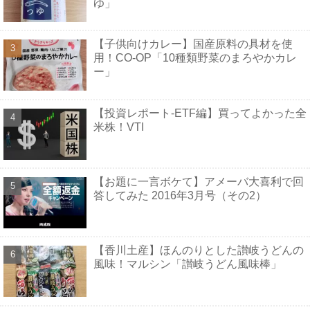
ゆ」
【子供向けカレー】国産原料の具材を使
用！CO-OP「10種類野菜のまろやかカレ
ー」
【投資レポート-ETF編】買ってよかった全
米株！VTI
【お題に一言ボケて】アメーバ大喜利で回
答してみた 2016年3月号（その2）
【香川土産】ほんのりとした讃岐うどんの
風味！マルシン「讃岐うどん風味棒」