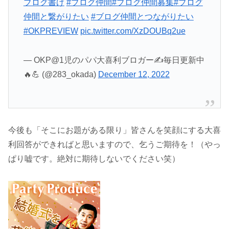
ブログ書け
#ブログ仲間
#ブログ仲間募集
#ブログ
仲間と繋がりたい
#ブログ仲間とつながりたい
#OKPREVIEW
pic.twitter.com/XzDOUBq2ue
— OKP@1児のパパ大喜利ブロガー✍️毎日更新中
🔥💪 (@283_okada)
December 12, 2022
今後も「そこにお題がある限り」皆さんを笑顔にする大喜
利回答ができればと思いますので、乞うご期待を！（やっ
ぱり嘘です。絶対に期待しないでください笑）