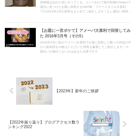
笑神様は忘れた頃にやってくる、というわけで毎月恒例のTwitterで
適当に見つけたお題に回答するOKP称「フリースタイル大喜利」
での2022年1月の回答をまとめてご紹介します！もし面白い回答が
あればぜひいいねをいただけると今後の励みになりますので、幸い
です♪
【お題に一言ボケて】アメーバ大喜利で回答してみ
【笑顔あふれる世の中を祈って】
た 2016年3月号（その5）
2016年3月に私がアメーバ大喜利でお題に回答した数々の作品の中
から座布団を10枚上いただいた回答を厳選してご紹介します！※
面白いか面白くないかはあなた次第です※
【2023年】新年のご挨拶
【2022年振り返り】ブログアクセス数ラ
ンキング2022