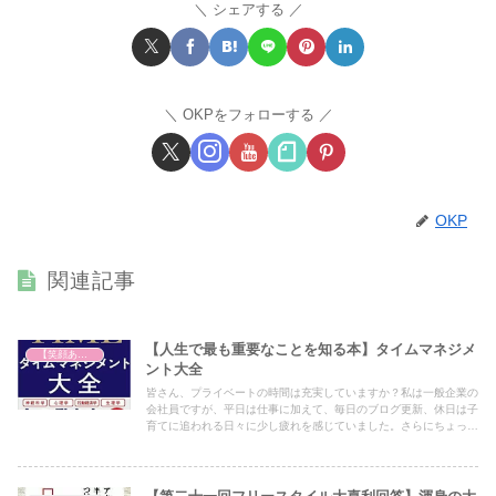
シェアする
OKPをフォローする
OKP
関連記事
【人生で最も重要なことを知る本】タイムマネジメ
【笑顔あふれる世の中を祈って】
ント大全
皆さん、プライベートの時間は充実していますか？私は一般企業の
会社員ですが、平日は仕事に加えて、毎日のブログ更新、休日は子
育てに追われる日々に少し疲れを感じていました。さらにちょっと
した休憩時間にスマホに時間を奪われて、無意識な時間が多い状況
でした。そんな私がこの動画に出会い「時間の可視化で無駄な時間
を省く」ということを学び時間の使い方を改善することができまし
た。今回はその時間管理のバイブルのような本をご紹介します。