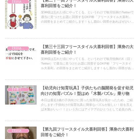
【第二十一回フリースタイル大喜利回答】渾身の大
【笑顔あふれる世の中を祈って】
喜利回答をご紹介！
笑神様は忘れた頃にやってくる、というわけで毎月恒例のTwitterで
適当に見つけたお題に回答するOKP称「フリースタイル大喜利」
の回答をまとめてご紹介します！もし面白い回答があればぜひいい
ねをいただけると今後の励みになりますので、幸いです♪
【第三十三回フリースタイル大喜利回答】渾身の大
【笑顔あふれる世の中を祈って】
喜利回答をご紹介！
笑神様は忘れた頃にやってくる、というわけで毎月恒例のX（旧：
Twitter）で適当に見つけたお題に回答するOKP称「フリースタイ
ル大喜利」の回答をまとめてご紹介します！もし面白い回答があれ
ばぜひいいねをいただけると今後の励みになりますので幸いです♪
【幼児向け知育玩具】子供たちの脳開発を促す幼児
【子育て奮闘記】
向けの知育パズル！型はめ「木製パズル」乗り物
本日は最近2歳の子供向けに買った知育玩具が良かったため、ご紹
介します♪子供向けの知育玩具に簡単なパズルが欲しい！欲を言え
ば木製がいい！！という方にはアイデアのひとつとして必見の内容
となっていますので、ぜひ最後までご覧ください！
【第九回フリースタイル大喜利回答】渾身の大喜利
【笑顔あふれる世の中を祈って】
回答をご紹介！