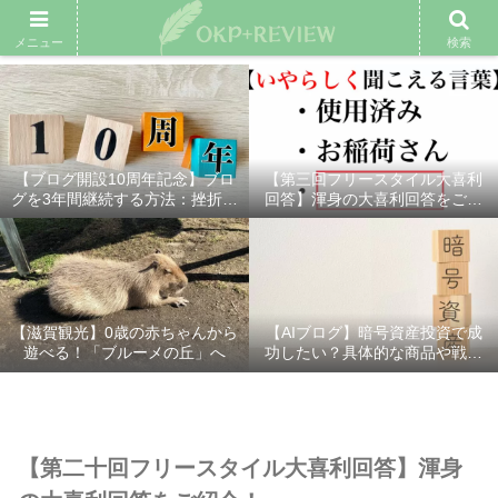
雑記ブログ
プロフィール
余興動画
ベスト大喜利
スポ
メニュー
検索
【ブログ開設10周年記念】ブロ
【第三回フリースタイル大喜利
グを3年間継続する方法：挫折し
回答】渾身の大喜利回答をご紹
ないための7つの秘訣
介！
【滋賀観光】0歳の赤ちゃんから
【AIブログ】暗号資産投資で成
遊べる！「ブルーメの丘」へ
功したい？具体的な商品や戦略
を分かりやすく解説！
【第二十回フリースタイル大喜利回答】渾身