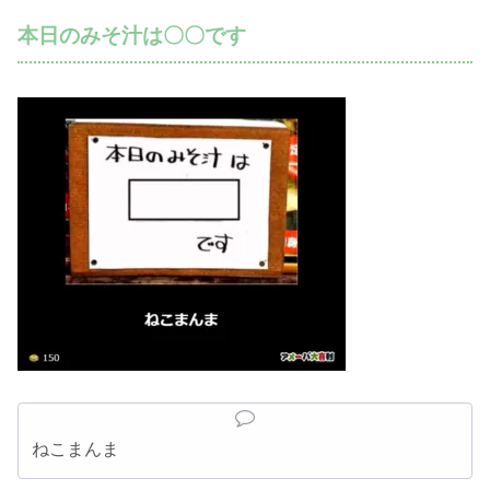
本日のみそ汁は〇〇です
ねこまんま