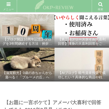
雑記ブログ
プロフィール
余興動画
ベスト大喜利
スポ
メニュー
検索
【ブログ開設10周年記念】ブロ
【第三回フリースタイル大喜利
グを3年間継続する方法：挫折し
回答】渾身の大喜利回答をご紹
ないための7つの秘訣
介！
【滋賀観光】0歳の赤ちゃんから
【AIブログ】暗号資産投資で成
遊べる！「ブルーメの丘」へ
功したい？具体的な商品や戦略
を分かりやすく解説！
【お題に一言ボケて】アメーバ大喜利で回答