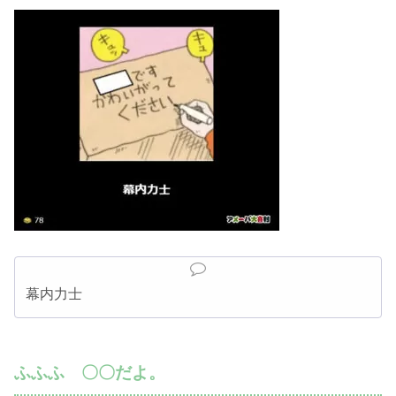
幕内力士
ふふふ 〇〇だよ。