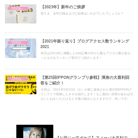
【2023年】新年のご挨拶
【笑顔あふれる世の中を祈って】
皆さま、去年の積み上げた結果はいかがでしたでしょうか？
【2021年振り返り】ブログアクセス数ランキング
【笑顔あふれる世の中を祈って】
2021
本日は2021年に掲載した246記事の中から最もアクセス数が多か
ったものをランキング形式でご紹介します！
【第25回IPPONグランプリ参戦】渾身の大喜利回
【笑顔あふれる世の中を祈って】
答をご紹介！
今回は、2021年5月22日（土）の夜に放送された第25回IPPONグ
ランプリで投稿したネタを紹介します！もし面白い回答があればぜ
ひいいねをいただけると今後の励みになりますので、幸いです♪
【お題に一言ボケて】アメーバ大喜利で