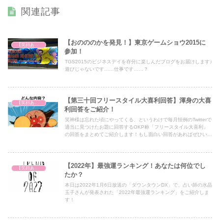
関連記事
【おのののかを発見！】東京ゲームショウ2015に
【笑顔あふれる世の中を祈って】
参加！
TGS2015のビジネスデイを存分に楽しんだブログをお届けします♪
遊びじゃないです……仕事です……？
【第三十回フリースタイル大喜利回答】渾身の大喜
【笑顔あふれる世の中を祈って】
利回答をご紹介！
笑神様は忘れた頃にやってくる、というわけで毎月恒例のTwitterで
適当に見つけたお題に回答するOKP称「フリースタイル大喜利」
の回答をまとめてご紹介します！もし面白い回答があればぜひいい
ねをいただけると今後の励みになりますので、幸いです♪
【2022年】最強運ランキング！あなたは何位でし
【笑顔あふれる世の中を祈って】
たか？
本日は2022年1月6日放送の「ダウンタウンDX」で、占い師の水晶
玉子さんが発表された「2022年最強運ランキング」をご紹介しま
す！