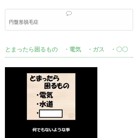
円盤形脱毛症
とまったら困るもの ・電気 ・ガス ・〇〇