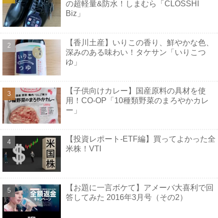
の超軽量&防水！しまむら「CLOSSHI
Biz」
【香川土産】いりこの香り、鮮やかな色、
深みのある味わい！タケサン「いりこつ
ゆ」
【子供向けカレー】国産原料の具材を使
用！CO-OP「10種類野菜のまろやかカレ
ー」
【投資レポート-ETF編】買ってよかった全
米株！VTI
【お題に一言ボケて】アメーバ大喜利で回
答してみた 2016年3月号（その2）