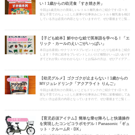
い！1歳からの幼児食「すき焼き丼」
今回は1歳児向けの美味しいレトルト離乳食のご紹介です♪日々大
変な子育てのちょっとした家事や仕事休みにレトルト離乳食を検討
している方は必見の内容となっていますので、ぜひ最後までご覧く
ださい！
【子ども絵本】鮮やかな絵で英単語を学べる！「エ
【子育て奮闘記】
リック・カールのえいごがいっぱい」
本日は出産祝いやクリスマスプレゼントにぴったりな絵本をご紹介
します！子供に絵本をプレゼントしたいけど種類がいっぱいありす
ぎてどれが良いのかわからない！とお悩みの方は、ぜひアイデアの
一つとしてぜひ最後までご覧ください！
【幼児グルメ】ゴクゴクが止まらない！1歳からの
【子育て奮闘記】
MYジュレドリンク「アクアライト りんご」
今回は1歳児向けの美味しいこどもドリンクのご紹介です♪日々大
変な子育てのちょっとした家事や仕事休みに手軽に栄養補給してあ
げたい方は必見の内容となっていますので、ぜひ最後までご覧くだ
さい！
【育児必須アイテム】簡単な乗せ降ろしと快適操作
【子育て奮闘記】
を実現したコンビコラボモデル！Panasonic「ギュ
ット・クルームR・DX」