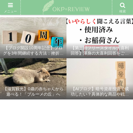
雑記ブログ
プロフィール
余興動画
ベスト大喜利
スポ
メニュー
検索
【ブログ開設10周年記念】ブロ
【第三回フリースタイル大喜利
グを3年間継続する方法：挫折し
回答】渾身の大喜利回答をご紹
ないための7つの秘訣
介！
【滋賀観光】0歳の赤ちゃんから
【AIブログ】暗号資産投資で成
遊べる！「ブルーメの丘」へ
功したい？具体的な商品や戦略
を分かりやすく解説！