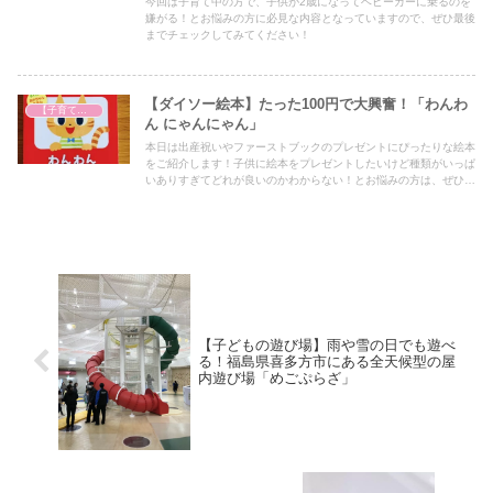
今回は子育て中の方で、子供が2歳になってベビーカーに乗るのを
嫌がる！とお悩みの方に必見な内容となっていますので、ぜひ最後
までチェックしてみてください！
【ダイソー絵本】たった100円で大興奮！「わんわ
【子育て奮闘記】
ん にゃんにゃん」
本日は出産祝いやファーストブックのプレゼントにぴったりな絵本
をご紹介します！子供に絵本をプレゼントしたいけど種類がいっぱ
いありすぎてどれが良いのかわからない！とお悩みの方は、ぜひア
イデアの一つとしてぜひ最後までご覧ください！
【子どもの遊び場】雨や雪の日でも遊べ
る！福島県喜多方市にある全天候型の屋
内遊び場「めごぷらざ」