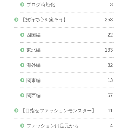
ブログ時短化
3
【旅行で心を癒そう】
258
四国編
22
東北編
133
海外編
32
関東編
13
関西編
57
【目指せファッションモンスター】
11
ファッションは足元から
4