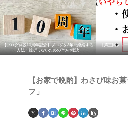
【ブログ開設10周年記念】ブログを3年間継続する
【第三回フリー
方法：挫折しないための7つの秘訣
【お家で晩酌】わさび味お菓子
フ」