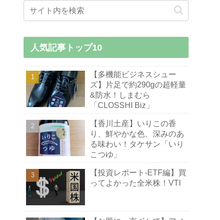
人気記事トップ10
【多機能ビジネスシュー
ズ】片足で約290gの超軽量
&防水！しまむら
「CLOSSHI Biz」
【香川土産】いりこの香
り、鮮やかな色、深みのあ
る味わい！タケサン「いり
こつゆ」
【投資レポート-ETF編】買
ってよかった全米株！VTI