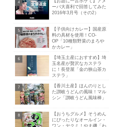
【お題に一言ボケて】アメ
ーバ大喜利で回答してみた
2016年3月号（その2）
【子供向けカレー】国産原
料の具材を使用！CO-
OP「10種類野菜のまろや
かカレー」
【埼玉土産におすすめ】埼
玉名産が贅沢なカステラ
に！長登屋「金の狭山茶カ
ステラ」
【香川土産】ほんのりとし
た讃岐うどんの風味！マル
シン「讃岐うどん風味棒」
【おうちグルメ】そうめん
にぴったりなオールイン・
ワン・ヤクミ！やま磯「わ