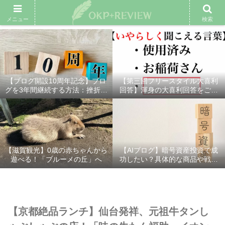
雑記ブログ
プロフィール
余興動画
ベスト大喜利
スポ
メニュー
検索
【ブログ開設10周年記念】ブロ
【第三回フリースタイル大喜利
グを3年間継続する方法：挫折し
回答】渾身の大喜利回答をご紹
ないための7つの秘訣
介！
【滋賀観光】0歳の赤ちゃんから
【AIブログ】暗号資産投資で成
遊べる！「ブルーメの丘」へ
功したい？具体的な商品や戦略
を分かりやすく解説！
【京都絶品ランチ】仙台発祥、元祖牛タンし