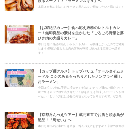
渡るスープ！？「ラーメンムギュ」へ
本日は京都の美味しいラーメン屋さんをご紹介したいと思います♪
【お家絶品カレー】食べ応え抜群のレトルトカレ
【美味しいは正義】
ー！無印良品の素材を生かした「ごろごろ野菜と豚
ひき肉の大盛りカレー」
本日は無印良品の新しいレトルトカレーが美味しかったのでご紹介
します♪野菜の甘みとお肉の旨味が同時に味わえる至高の一品で
す！
【カップ麺グルメ】トップバリュ「オールタイムヌ
【美味しいは正義】
ードル コシのあるもっちりとしたノンフライ麺 し
おラーメン」
今回は忙しい時に手軽に済ませて美味しいカップ麺のご紹介です♪
晩ご飯はカップ麺で済ませたい！欲を言えば美味しいラーメンが食
べたい！という方には必見の内容となっておりますので、ぜひ最後
までご覧ください！
【京都呑んべえツアー】蔵元直営でお酒と焼き鳥が
【美味しいは正義】
絶品！「鳥せい」へ
本日も昨日の記事に引き続き、呑んべえにおすすめ！京都の伏見桃