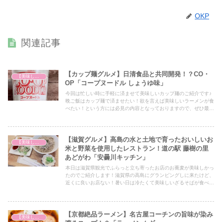
OKP
関連記事
【カップ麺グルメ】日清食品と共同開発！？CO・
【美味しいは正義】
OP「コープヌードル しょうゆ味」
今回は忙しい時に手軽に済ませて美味しいカップ麺のご紹介です♪
晩ご飯はカップ麺で済ませたい！欲を言えば美味しいラーメンが食
べたい！という方には必見の内容となっておりますので、ぜひ最後
までご覧ください！
【滋賀グルメ】高島の水と土地で育ったおいしいお
【美味しいは正義】
米と野菜を使用したレストラン！道の駅 藤樹の里
あどがわ「安曇川キッチン」
本日は滋賀県観光でふらっと立ち寄ったお店のお蕎麦が美味しかっ
たのでご紹介します！滋賀県の高島にグランピングしに来たけど、
近くに良いお店ない！暑い日は冷たくて美味しいざるそばが食べた
い！という方にはアイデアのひとつとして必見の内容となっていま
すので、ぜひ最後までご覧ください！
【京都絶品ラーメン】名古屋コーチンの旨味が染み
【美味しいは正義】