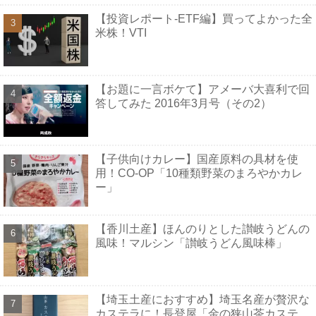
【投資レポート-ETF編】買ってよかった全
米株！VTI
【お題に一言ボケて】アメーバ大喜利で回
答してみた 2016年3月号（その2）
【子供向けカレー】国産原料の具材を使
用！CO-OP「10種類野菜のまろやかカレ
ー」
【香川土産】ほんのりとした讃岐うどんの
風味！マルシン「讃岐うどん風味棒」
【埼玉土産におすすめ】埼玉名産が贅沢な
カステラに！長登屋「金の狭山茶カステ