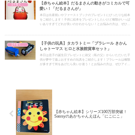
【赤ちゃん絵本】だるまさんの動きがコミカルで可
【子育て奮闘記】
愛い！「だるまさんが」
本日は出産祝いやファーストブックのプレゼントにぴったりな絵本
をご紹介します！子供に絵本をプレゼントしたいけど種類がいっぱ
いありすぎてどれが良いのかわからない！とお悩みの方は、ぜひア
イデアの一つとしてぜひ最後までご覧ください！
【子供の玩具】タカラトミー「プラレール きかん
【子育て奮闘記】
しゃトーマス ヒロと水族館貨車セット」
本日は息子の誕生日プレゼントに叔父（私の父）からいただいた子
供が夢中で遊ぶおすすめの玩具をご紹介します！プラレールは種類
が多すぎて何をあげたら良いか迷う！とお悩みの方は、ぜひアイデ
アの一つとしてぜひ最後までご覧ください！
【赤ちゃん絵本】シリーズ100万部突破！
Sassyのあかちゃんえほん「にこにこ」