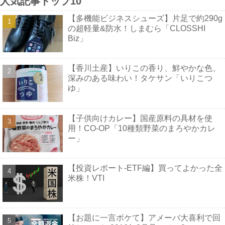
人気記事トップ10
【多機能ビジネスシューズ】片足で約290g
の超軽量&防水！しまむら「CLOSSHI
Biz」
【香川土産】いりこの香り、鮮やかな色、
深みのある味わい！タケサン「いりこつ
ゆ」
【子供向けカレー】国産原料の具材を使
用！CO-OP「10種類野菜のまろやかカレ
ー」
【投資レポート-ETF編】買ってよかった全
米株！VTI
【お題に一言ボケて】アメーバ大喜利で回