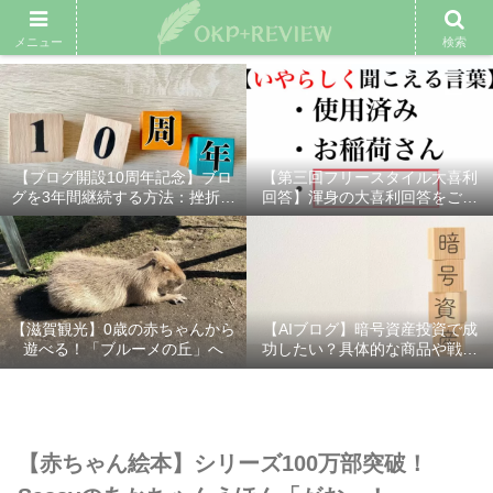
雑記ブログ
プロフィール
余興動画
ベスト大喜利
スポ
メニュー
検索
【ブログ開設10周年記念】ブロ
【第三回フリースタイル大喜利
グを3年間継続する方法：挫折し
回答】渾身の大喜利回答をご紹
ないための7つの秘訣
介！
【滋賀観光】0歳の赤ちゃんから
【AIブログ】暗号資産投資で成
遊べる！「ブルーメの丘」へ
功したい？具体的な商品や戦略
を分かりやすく解説！
【赤ちゃん絵本】シリーズ100万部突破！