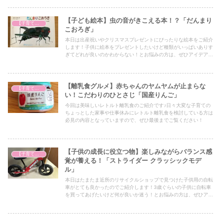
【子ども絵本】虫の音がきこえる本！？「だんまり
【子育て奮闘記】
こおろぎ」
本日は出産祝いやクリスマスプレゼントにぴったりな絵本をご紹介
します！子供に絵本をプレゼントしたいけど種類がいっぱいありす
ぎてどれが良いのかわからない！とお悩みの方は、ぜひアイデアの
一つとしてぜひ最後までご覧ください！
【離乳食グルメ】赤ちゃんのヤムヤムが止まらな
【子育て奮闘記】
い！こだわりのひとさじ「国産りんご」
今回は美味しいレトルト離乳食のご紹介です♪日々大変な子育ての
ちょっとした家事や仕事休みにレトルト離乳食を検討している方は
必見の内容となっていますので、ぜひ最後までご覧ください！
【子供の成長に役立つ物】楽しみながらバランス感
【子育て奮闘記】
覚が養える！「ストライダー クラッシックモデ
ル」
本日はたまたま近所のリサイクルショップで見つけた子供用の自転
車がとても良かったのでご紹介します！3歳ぐらいの子供に自転車
を買ってあげたいけど何が良いか迷う！とお悩みの方は、ぜひアイ
デアの一つとしてぜひ最後までご覧ください！