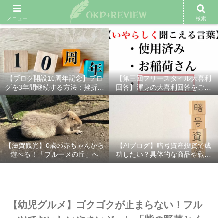
雑記ブログ
プロフィール
余興動画
ベスト大喜利
スポ
メニュー
検索
【ブログ開設10周年記念】ブロ
【第三回フリースタイル大喜利
グを3年間継続する方法：挫折し
回答】渾身の大喜利回答をご紹
ないための7つの秘訣
介！
【滋賀観光】0歳の赤ちゃんから
【AIブログ】暗号資産投資で成
遊べる！「ブルーメの丘」へ
功したい？具体的な商品や戦略
を分かりやすく解説！
【幼児グルメ】ゴクゴクが止まらない！フル