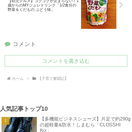
【幼児グルメ】ゴクゴクが止まらない！1
歳からのMYジュレドリンク「1/2食分の
野菜＆くだもの ぶどう味」
コメント
コメントを書き込む
ホーム
【子育て奮闘記】
人気記事トップ10
【多機能ビジネスシューズ】片足で約290g
の超軽量&防水！しまむら「CLOSSHI
Biz」