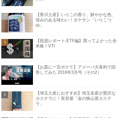
【香川土産】いりこの香り、鮮やかな色、
深みのある味わい！タケサン「いりこつ
ゆ」
【投資レポート-ETF編】買ってよかった全
米株！VTI
【お題に一言ボケて】アメーバ大喜利で回
答してみた 2016年3月号（その2）
【埼玉土産におすすめ】埼玉名産が贅沢な
カステラに！長登屋「金の狭山茶カステ
ラ」