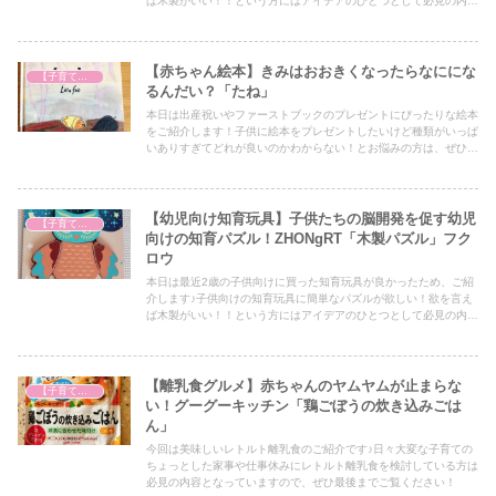
ば木製がいい！！という方にはアイデアのひとつとして必見の内容
となっていますので、ぜひ最後までご覧ください！
【赤ちゃん絵本】きみはおおきくなったらなににな
【子育て奮闘記】
るんだい？「たね」
本日は出産祝いやファーストブックのプレゼントにぴったりな絵本
をご紹介します！子供に絵本をプレゼントしたいけど種類がいっぱ
いありすぎてどれが良いのかわからない！とお悩みの方は、ぜひア
イデアの一つとしてぜひ最後までご覧ください！
【幼児向け知育玩具】子供たちの脳開発を促す幼児
【子育て奮闘記】
向けの知育パズル！ZHONgRT「木製パズル」フク
ロウ
本日は最近2歳の子供向けに買った知育玩具が良かったため、ご紹
介します♪子供向けの知育玩具に簡単なパズルが欲しい！欲を言え
ば木製がいい！！という方にはアイデアのひとつとして必見の内容
となっていますので、ぜひ最後までご覧ください！
【離乳食グルメ】赤ちゃんのヤムヤムが止まらな
【子育て奮闘記】
い！グーグーキッチン「鶏ごぼうの炊き込みごは
ん」
今回は美味しいレトルト離乳食のご紹介です♪日々大変な子育ての
ちょっとした家事や仕事休みにレトルト離乳食を検討している方は
必見の内容となっていますので、ぜひ最後までご覧ください！