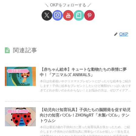
OKPをフォローする
OKP
関連記事
【赤ちゃん絵本】キュートな動物たちの表情に夢
【子育て奮闘記】
中！「アニマルズ ANIMALS」
本日は出産祝いやクリスマスプレゼントにぴったりな絵本をご紹介
します！子供に絵本をプレゼントしたいけど種類がいっぱいありす
ぎてどれが良いのかわからない！とお悩みの方は、ぜひアイデアの
一つとしてぜひ最後までご覧ください！
【幼児向け知育玩具】子供たちの脳開発を促す幼児
【子育て奮闘記】
向けの知育パズル！ZHONgRT「木製パズル」テン
トウムシ
本日は最近2歳の子供向けに買った知育玩具が良かったため、ご紹
介します♪子供向けの知育玩具に簡単なパズルが欲しい！欲を言え