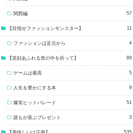
57
関西編
11
【目指せファッションモンスター】
4
ファッションは足元から
89
【笑顔あふれる世の中を祈って】
5
ゲームは最高
9
人生を豊かにする本
51
爆笑ヒットパレード
3
誰もが喜ぶプレゼント
535
【美味しいは正義】