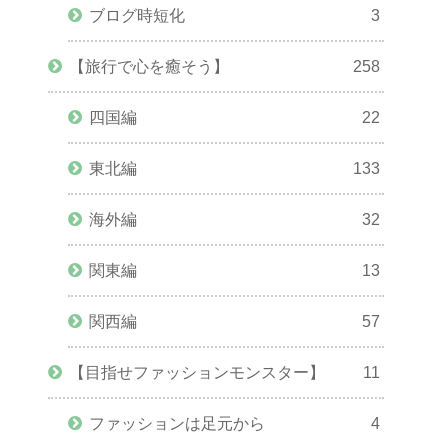
ブログ時短化
3
【旅行で心を癒そう】
258
四国編
22
東北編
133
海外編
32
関東編
13
関西編
57
【目指せファッションモンスター】
11
ファッションは足元から
4