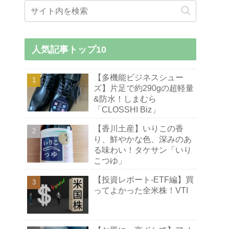
人気記事トップ10
【多機能ビジネスシュー
ズ】片足で約290gの超軽量
&防水！しまむら
「CLOSSHI Biz」
【香川土産】いりこの香
り、鮮やかな色、深みのあ
る味わい！タケサン「いり
こつゆ」
【投資レポート-ETF編】買
ってよかった全米株！VTI