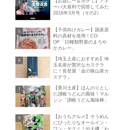
【お題に一言ボケて】アメ
ーバ大喜利で回答してみた
2016年3月号（その2）
【子供向けカレー】国産原
料の具材を使用！CO-
OP「10種類野菜のまろや
かカレー」
【埼玉土産におすすめ】埼
玉名産が贅沢なカステラ
に！長登屋「金の狭山茶カ
ステラ」
【香川土産】ほんのりとし
た讃岐うどんの風味！マル
シン「讃岐うどん風味棒」
【おうちグルメ】そうめん
にぴったりなオールイン・
ワン・ヤクミ！やま磯「わ