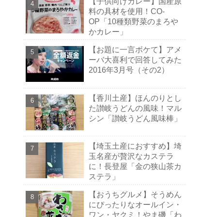
【子供向けカレー】国産原
料の具材を使用！CO-
OP「10種類野菜のまろや
かカレー」
【お題に一言ボケて】アメ
ーバ大喜利で回答してみた
2016年3月号（その2）
【香川土産】ほんのりとし
た讃岐うどんの風味！マル
シン「讃岐うどん風味棒」
【埼玉土産におすすめ】埼
玉名産が贅沢なカステラ
に！長登屋「金の狭山茶カ
ステラ」
【おうちグルメ】そうめん
にぴったりなオールイン・
ワン・ヤクミ！やま磯「わ