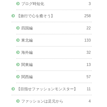
ブログ時短化
3
【旅行で心を癒そう】
258
四国編
22
東北編
133
海外編
32
関東編
13
関西編
57
【目指せファッションモンスター】
11
ファッションは足元から
4