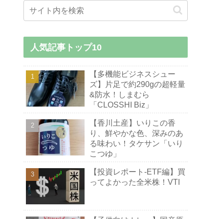
人気記事トップ10
【多機能ビジネスシュー
ズ】片足で約290gの超軽量
&防水！しまむら
「CLOSSHI Biz」
【香川土産】いりこの香
り、鮮やかな色、深みのあ
る味わい！タケサン「いり
こつゆ」
【投資レポート-ETF編】買
ってよかった全米株！VTI