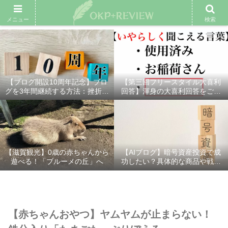
雑記ブログ
プロフィール
余興動画
ベスト大喜利
スポ
メニュー
検索
【ブログ開設10周年記念】ブロ
【第三回フリースタイル大喜利
グを3年間継続する方法：挫折し
回答】渾身の大喜利回答をご紹
ないための7つの秘訣
介！
【滋賀観光】0歳の赤ちゃんから
【AIブログ】暗号資産投資で成
遊べる！「ブルーメの丘」へ
功したい？具体的な商品や戦略
を分かりやすく解説！
【赤ちゃんおやつ】ヤムヤムが止まらない！