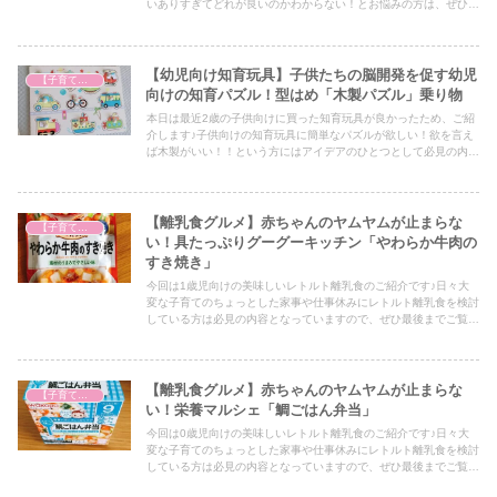
いありすぎてどれが良いのかわからない！とお悩みの方は、ぜひア
イデアの一つとしてぜひ最後までご覧ください！
【幼児向け知育玩具】子供たちの脳開発を促す幼児
【子育て奮闘記】
向けの知育パズル！型はめ「木製パズル」乗り物
本日は最近2歳の子供向けに買った知育玩具が良かったため、ご紹
介します♪子供向けの知育玩具に簡単なパズルが欲しい！欲を言え
ば木製がいい！！という方にはアイデアのひとつとして必見の内容
となっていますので、ぜひ最後までご覧ください！
【離乳食グルメ】赤ちゃんのヤムヤムが止まらな
【子育て奮闘記】
い！具たっぷりグーグーキッチン「やわらか牛肉の
すき焼き」
今回は1歳児向けの美味しいレトルト離乳食のご紹介です♪日々大
変な子育てのちょっとした家事や仕事休みにレトルト離乳食を検討
している方は必見の内容となっていますので、ぜひ最後までご覧く
ださい！
【離乳食グルメ】赤ちゃんのヤムヤムが止まらな
【子育て奮闘記】
い！栄養マルシェ「鯛ごはん弁当」
今回は0歳児向けの美味しいレトルト離乳食のご紹介です♪日々大
変な子育てのちょっとした家事や仕事休みにレトルト離乳食を検討
している方は必見の内容となっていますので、ぜひ最後までご覧く
ださい！