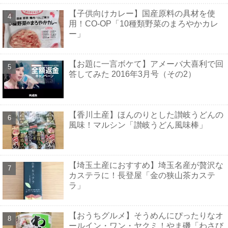
【子供向けカレー】国産原料の具材を使
用！CO-OP「10種類野菜のまろやかカレ
ー」
【お題に一言ボケて】アメーバ大喜利で回
答してみた 2016年3月号（その2）
【香川土産】ほんのりとした讃岐うどんの
風味！マルシン「讃岐うどん風味棒」
【埼玉土産におすすめ】埼玉名産が贅沢な
カステラに！長登屋「金の狭山茶カステ
ラ」
【おうちグルメ】そうめんにぴったりなオ
ールイン・ワン・ヤクミ！やま磯「わさび