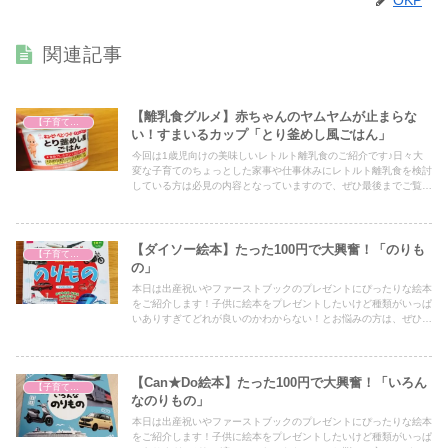
関連記事
【離乳食グルメ】赤ちゃんのヤムヤムが止まらな
【子育て奮闘記】
い！すまいるカップ「とり釜めし風ごはん」
今回は1歳児向けの美味しいレトルト離乳食のご紹介です♪日々大
変な子育てのちょっとした家事や仕事休みにレトルト離乳食を検討
している方は必見の内容となっていますので、ぜひ最後までご覧く
ださい！
【ダイソー絵本】たった100円で大興奮！「のりも
【子育て奮闘記】
の」
本日は出産祝いやファーストブックのプレゼントにぴったりな絵本
をご紹介します！子供に絵本をプレゼントしたいけど種類がいっぱ
いありすぎてどれが良いのかわからない！とお悩みの方は、ぜひア
イデアの一つとしてぜひ最後までご覧ください！
【Can★Do絵本】たった100円で大興奮！「いろん
【子育て奮闘記】
なのりもの」
本日は出産祝いやファーストブックのプレゼントにぴったりな絵本
をご紹介します！子供に絵本をプレゼントしたいけど種類がいっぱ