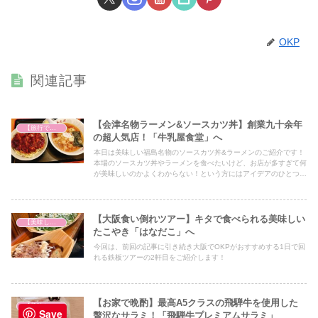
OKP
関連記事
【会津名物ラーメン&ソースカツ丼】創業九十余年
【旅行で心を癒そう】
の超人気店！「牛乳屋食堂」へ
本日は美味しい福島名物のソースカツ丼&ラーメンのご紹介です！
本場のソースカツ丼やラーメンを食べたいけど、お店が多すぎて何
が美味しいのかよくわからない！という方にはアイデアのひとつと
して必見の内容となっていますので、ぜひ最後までご覧ください！
【大阪食い倒れツアー】キタで食べられる美味しい
【美味しいは正義】
たこやき「はなだこ」へ
今回は、前回の記事に引き続き大阪でOKPがおすすめする1日で回
れる鉄板ツアーの2軒目をご紹介します！
【お家で晩酌】最高A5クラスの飛騨牛を使用した
【美味しいは正義】
Save
贅沢なサラミ！「飛騨牛プレミアムサラミ」