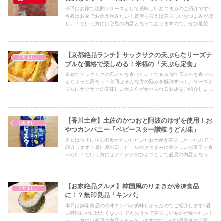
今回はお家で晩酌シリーズとして美味しいおつまみのご紹介です♪
今夜はお家でお酒が飲みたい！贅沢を言えば美味しいおつまみがほ
しい！という方には必見の内容となっておりますので、ぜひ最後ま
でご覧ください！
【京都絶品ランチ】サックサクの天ぷらなリーズナ
【美味しいは正義】
ブルな価格で楽しめる！米福の「天ぷら定食」
京都でサックサクの天ぷらを食べたい！でも京都で天ぷらを食べる
とちょっと高そう！今回はそんな方の悩みを解消すべく、リーズナ
ブルにサクサクの美味しい天ぷらが食べられるお店をご紹介しま
す！
【香川土産】土佐のかつおと阿波のゆずを使用！お
【美味しいは正義】
やつカンパニー「ベビースター讃岐うどん味」
本日は香川に住む叔母からいただいたお土産が美味しかったのでご
紹介します！暑い夏の日、ビールのおつまみに美味しいお菓子が食
べたい！という方にはアイデアのひとつとして必見の内容となって
いますので、ぜひ最後までご覧ください！
【お家絶品グルメ】韓国風のりまきが冷凍食品
【美味しいは正義】
に！？無印良品「キンパ」
本日は無印良品の冷凍キンパが美味しかったのでご紹介します♪暑
い時期に外に出たくない！でもおうちで美味しいものが食べたい！
という方には必見の内容となっていますので、ぜひ最後までご覧く