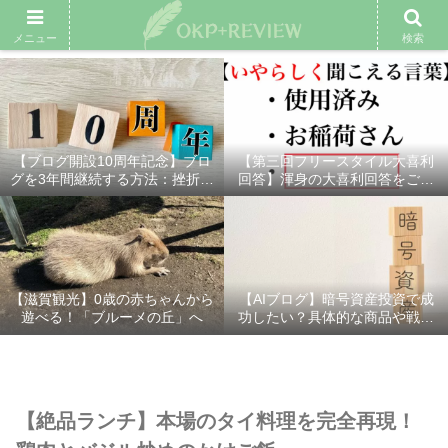
雑記ブログ
プロフィール
余興動画
ベスト大喜利
スポ
メニュー
検索
【ブログ開設10周年記念】ブロ
【第三回フリースタイル大喜利
グを3年間継続する方法：挫折し
回答】渾身の大喜利回答をご紹
ないための7つの秘訣
介！
【滋賀観光】0歳の赤ちゃんから
【AIブログ】暗号資産投資で成
遊べる！「ブルーメの丘」へ
功したい？具体的な商品や戦略
を分かりやすく解説！
【絶品ランチ】本場のタイ料理を完全再現！