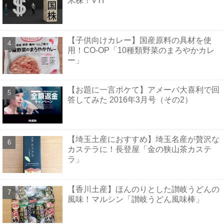
米株！VTI
【子供向けカレー】国産原料の具材を使
用！CO-OP「10種類野菜のまろやかカレ
ー」
【お題に一言ボケて】アメーバ大喜利で回
答してみた 2016年3月号（その2）
【埼玉土産におすすめ】埼玉名産が贅沢な
カステラに！長登屋「金の狭山茶カステ
ラ」
【香川土産】ほんのりとした讃岐うどんの
風味！マルシン「讃岐うどん風味棒」