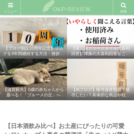
雑記ブログ
プロフィール
余興動画
ベスト大喜利
スポ
メニュー
検索
【ブログ開設10周年記念】ブロ
【第三回フリースタイル大喜利
グを3年間継続する方法：挫折し
回答】渾身の大喜利回答をご紹
ないための7つの秘訣
介！
【滋賀観光】0歳の赤ちゃんから
【AIブログ】暗号資産投資で成
遊べる！「ブルーメの丘」へ
功したい？具体的な商品や戦略
を分かりやすく解説！
【日本酒飲み比べ】お土産にぴったりの可愛