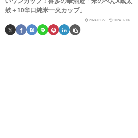
いワンカップ！喜多の華酒造「朱のべんX蔵太
鼓＋10辛口純米一火カップ」
2024.01.27
2024.02.06