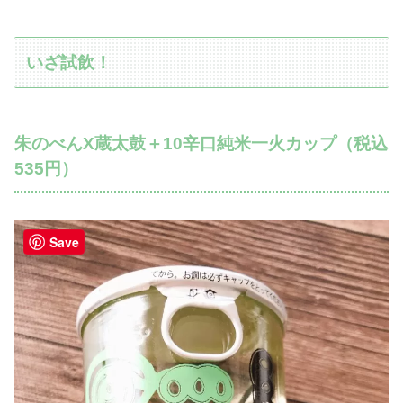
いざ試飲！
朱のべんX蔵太鼓＋10辛口純米一火カップ（税込
535円）
Save