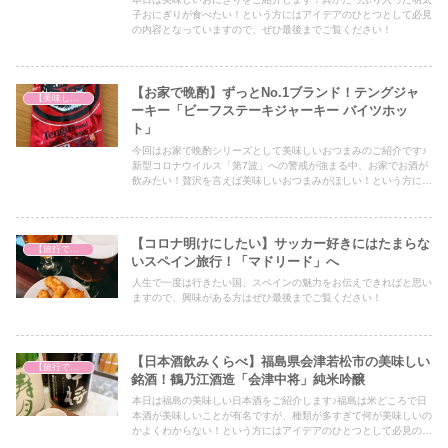
子おにぎりが食べたい！という方にはアイデアのひとつとして必見
の内容となっていますので、ぜひ最後までご覧ください！
【お家で晩酌】ずっとNo.1ブランド！テングジャ
【美味しいは正義】
ーキー「ビーフステーキジャーキー バイツホッ
ト」
今回はお家で晩酌シリーズとして美味しいおつまみのご紹介です♪
新型コロナウイルス「第7波」への警戒が強まる中、お家でお酒が
飲みたい！贅沢を言えば美味しいおつまみがほしい！という方には
必見の内容となっておりますので、ぜひ最後までご覧ください！
【コロナ明けにしたい】サッカー好きにはたまらな
【旅行で心を癒そう】
いスペイン旅行！「マドリード」へ
人生で一度は行きたい国、スペインの魅力をお伝えできればと思い
ますので、興味がある方はぜひ最後までご覧ください！
【日本酒飲みくらべ】福島県会津若松市の美味しい
【旅行で心を癒そう】
銘酒！鶴乃江酒造「会津中将」純米吟醸
本日は福島の美味しい日本酒をご紹介します♪福島は米どころで日
本酒が美味しいことが有名ですが、種類が多すぎて何が美味しいの
かよくわからない！という方にはアイデアのひとつとして必見の内
容となっていますので、ぜひ最後までご覧ください！