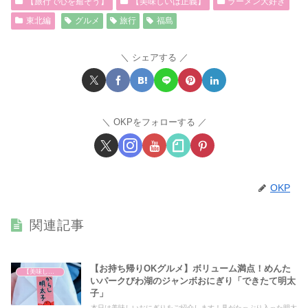
【旅行で心を癒そう】
【美味しいは正義】
ラーメン大好き
東北編
グルメ
旅行
福島
シェアする
OKPをフォローする
OKP
関連記事
【お持ち帰りOKグルメ】ボリューム満点！めんた
【美味しいは正義】
いパークびわ湖のジャンボおにぎり「できたて明太
子」
本日は美味しいおにぎりをご紹介します！具がたっぷり入った明太