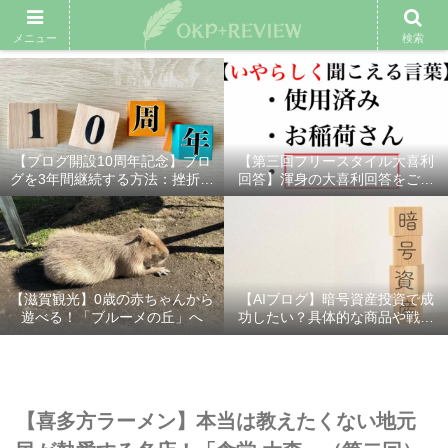
雑記ブログ
プロフィール
余興動画
ベスト大喜利
スポ
メニュー
検索
【ブログ開設10周年記念】ブロ
【第三回フリースタイル大喜利
グを3年間継続する方法：挫折し
回答】渾身の大喜利回答をご紹
ないための7つの秘訣
介！
【滋賀観光】0歳の赤ちゃんから
【AIブログ】暗号資産投資で成
遊べる！「ブルーメの丘」へ
功したい？具体的な商品や戦略
を分かりやすく解説！
【喜多方ラーメン】本当は教えたくない地元