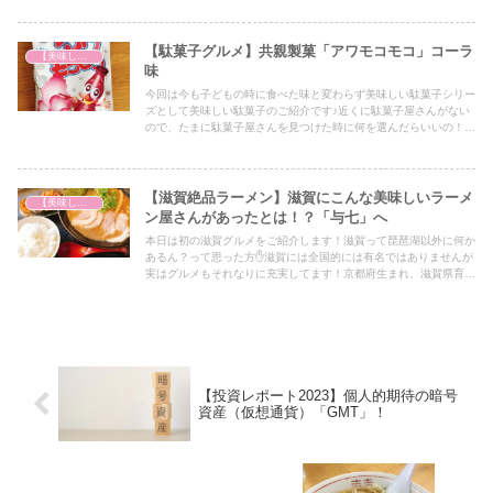
【駄菓子グルメ】共親製菓「アワモコモコ」コーラ
【美味しいは正義】
味
今回は今も子どもの時に食べた味と変わらず美味しい駄菓子シリー
ズとして美味しい駄菓子のご紹介です♪近くに駄菓子屋さんがない
ので、たまに駄菓子屋さんを見つけた時に何を選んだらいいの！？
という方にはアイデアの1つとして必見の内容となっておりますの
で、ぜひ最後までご覧ください！
【滋賀絶品ラーメン】滋賀にこんな美味しいラーメ
【美味しいは正義】
ン屋さんがあったとは！？「与七」へ
本日は初の滋賀グルメをご紹介します！滋賀って琵琶湖以外に何か
あるん？って思った方✋滋賀には全国的には有名ではありませんが
実はグルメもそれなりに充実してます！京都府生まれ、滋賀県育ち
のOKPが滋賀の魅力を厳選してご紹介します♪
【投資レポート2023】個人的期待の暗号
資産（仮想通貨）「GMT」！