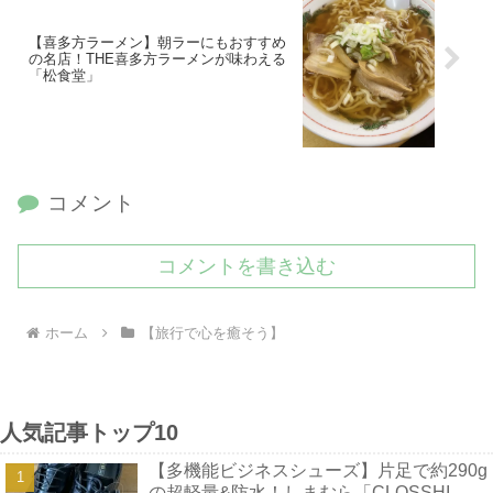
【喜多方ラーメン】朝ラーにもおすすめ
の名店！THE喜多方ラーメンが味わえる
「松食堂」
コメント
コメントを書き込む
ホーム
【旅行で心を癒そう】
人気記事トップ10
【多機能ビジネスシューズ】片足で約290g
の超軽量&防水！しまむら「CLOSSHI