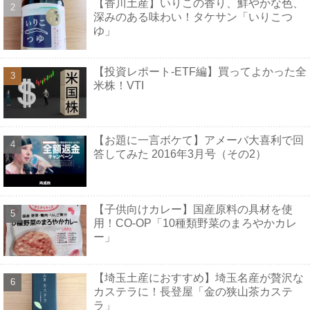
【香川土産】いりこの香り、鮮やかな色、
深みのある味わい！タケサン「いりこつ
ゆ」
【投資レポート-ETF編】買ってよかった全
米株！VTI
【お題に一言ボケて】アメーバ大喜利で回
答してみた 2016年3月号（その2）
【子供向けカレー】国産原料の具材を使
用！CO-OP「10種類野菜のまろやかカレ
ー」
【埼玉土産におすすめ】埼玉名産が贅沢な
カステラに！長登屋「金の狭山茶カステ
ラ」