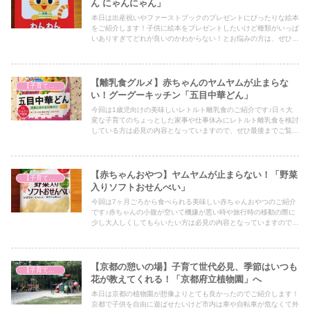
ん にゃんにゃん」
本日は出産祝いやファーストブックのプレゼントにぴったりな絵本
をご紹介します！子供に絵本をプレゼントしたいけど種類がいっぱ
いありすぎてどれが良いのかわからない！とお悩みの方は、ぜひア
イデアの一つとしてぜひ最後までご覧ください！
【離乳食グルメ】赤ちゃんのヤムヤムが止まらな
【子育て奮闘記】
い！グーグーキッチン「五目中華どん」
今回は1歳児向けの美味しいレトルト離乳食のご紹介です♪日々大
変な子育てのちょっとした家事や仕事休みにレトルト離乳食を検討
している方は必見の内容となっていますので、ぜひ最後までご覧く
ださい！
【赤ちゃんおやつ】ヤムヤムが止まらない！「野菜
【子育て奮闘記】
入りソフトおせんべい」
今回は7ヶ月ごろから食べられる美味しい赤ちゃんおやつのご紹介
です♪赤ちゃんの小腹が空いて機嫌が悪い時や旅行時の移動の際に
少し大人しくしてもらいたい方は必見の内容となっていますので、
ぜひ最後までご覧ください！
【京都の憩いの場】子育て世代必見、季節はいつも
【子育て奮闘記】
花が教えてくれる！「京都府立植物園」へ
本日は京都の植物園が想像よりとても良かったのでご紹介します！
京都で子供を自由に遊ばせたいけど市内は車や自転車が危なくて外