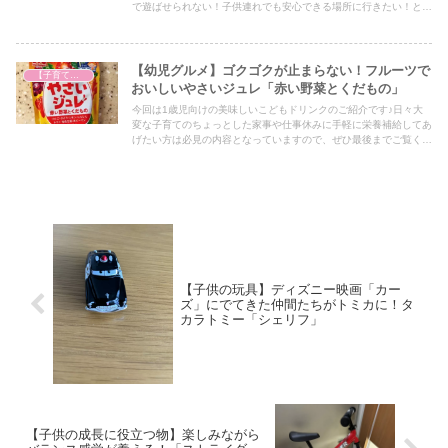
で遊ばせられない！子供連れでも安心できる場所に行きたい！とい
う方には必見の内容となっていますので、ぜひ最後までご覧くださ
い！
【幼児グルメ】ゴクゴクが止まらない！フルーツで
【子育て奮闘記】
おいしいやさいジュレ「赤い野菜とくだもの」
今回は1歳児向けの美味しいこどもドリンクのご紹介です♪日々大
変な子育てのちょっとした家事や仕事休みに手軽に栄養補給してあ
げたい方は必見の内容となっていますので、ぜひ最後までご覧くだ
さい！
【子供の玩具】ディズニー映画「カー
ズ」にでてきた仲間たちがトミカに！タ
カラトミー「シェリフ」
【子供の成長に役立つ物】楽しみながら