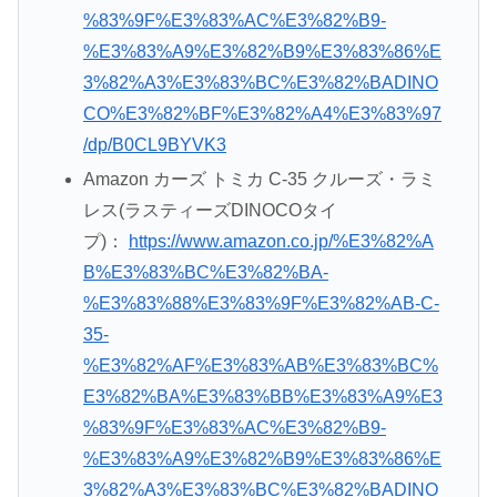
%83%9F%E3%83%AC%E3%82%B9-
%E3%83%A9%E3%82%B9%E3%83%86%E
3%82%A3%E3%83%BC%E3%82%BADINO
CO%E3%82%BF%E3%82%A4%E3%83%97
/dp/B0CL9BYVK3
Amazon カーズ トミカ C-35 クルーズ・ラミ
レス(ラスティーズDINOCOタイ
プ)：
https://www.amazon.co.jp/%E3%82%A
B%E3%83%BC%E3%82%BA-
%E3%83%88%E3%83%9F%E3%82%AB-C-
35-
%E3%82%AF%E3%83%AB%E3%83%BC%
E3%82%BA%E3%83%BB%E3%83%A9%E3
%83%9F%E3%83%AC%E3%82%B9-
%E3%83%A9%E3%82%B9%E3%83%86%E
3%82%A3%E3%83%BC%E3%82%BADINO