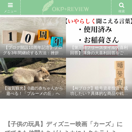
雑記ブログ
プロフィール
余興動画
ベスト大喜利
スポ
メニュー
検索
【ブログ開設10周年記念】ブロ
【第三回フリースタイル大喜利
グを3年間継続する方法：挫折し
回答】渾身の大喜利回答をご紹
ないための7つの秘訣
介！
【滋賀観光】0歳の赤ちゃんから
【AIブログ】暗号資産投資で成
遊べる！「ブルーメの丘」へ
功したい？具体的な商品や戦略
を分かりやすく解説！
【子供の玩具】ディズニー映画「カーズ」に