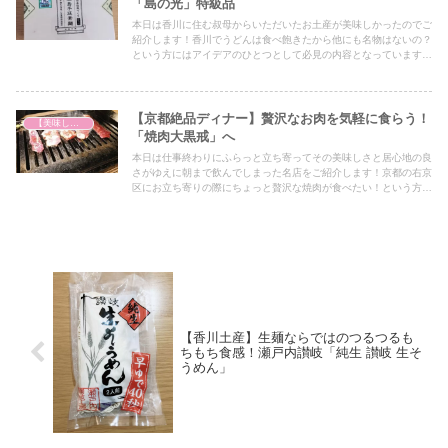
「島の光」特級品
本日は香川に住む叔母からいただいたお土産が美味しかったのでご
紹介します！香川でうどんは食べ飽きたから他にも名物はないの？
という方にはアイデアのひとつとして必見の内容となっていますの
で、ぜひ最後までご覧ください！
【京都絶品ディナー】贅沢なお肉を気軽に食らう！
【美味しいは正義】
「焼肉大黒戒」へ
本日は仕事終わりにふらっと立ち寄ってその美味しさと居心地の良
さがゆえに朝まで飲んでしまった名店をご紹介します！京都の右京
区にお立ち寄りの際にちょっと贅沢な焼肉が食べたい！という方は
ぜひ最後までご覧ください♪
【香川土産】生麺ならではのつるつるも
ちもち食感！瀬戸内讃岐「純生 讃岐 生そ
うめん」