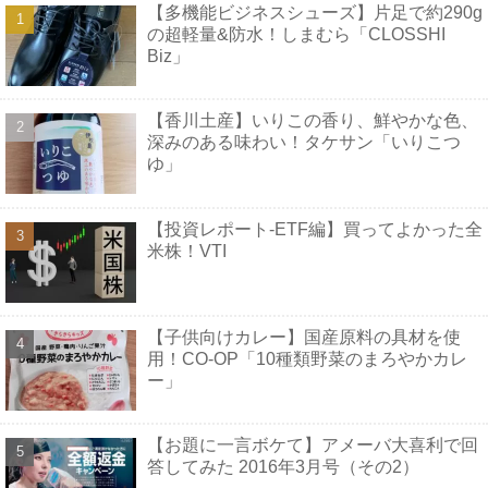
【多機能ビジネスシューズ】片足で約290g
の超軽量&防水！しまむら「CLOSSHI
Biz」
【香川土産】いりこの香り、鮮やかな色、
深みのある味わい！タケサン「いりこつ
ゆ」
【投資レポート-ETF編】買ってよかった全
米株！VTI
【子供向けカレー】国産原料の具材を使
用！CO-OP「10種類野菜のまろやかカレ
ー」
【お題に一言ボケて】アメーバ大喜利で回
答してみた 2016年3月号（その2）