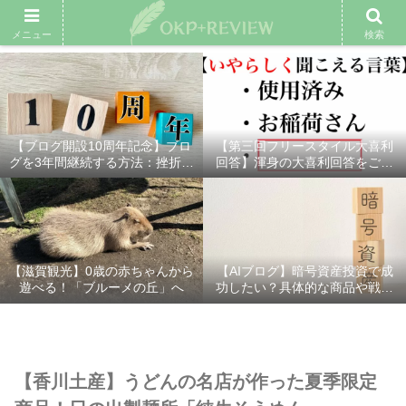
雑記ブログ
プロフィール
余興動画
ベスト大喜利
スポ
メニュー
検索
【ブログ開設10周年記念】ブロ
【第三回フリースタイル大喜利
グを3年間継続する方法：挫折し
回答】渾身の大喜利回答をご紹
ないための7つの秘訣
介！
【滋賀観光】0歳の赤ちゃんから
【AIブログ】暗号資産投資で成
遊べる！「ブルーメの丘」へ
功したい？具体的な商品や戦略
を分かりやすく解説！
【香川土産】うどんの名店が作った夏季限定