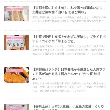
【京都土産におすすめ】これを選べば間違いなし！
【美味しいは正義】
土井志ば漬本舗「山いも わさび風味」
本日は京都土産におすすめのお漬物をご紹介します！お酒好きの方
はもちろんお酒が飲めない方でもご飯のお供に最適な逸品です！
【お家で晩酌】食塩を使わずに美味しいプライドポ
【美味しいは正義】
テト！コイケヤ「芋まるごと」
今回はお家で晩酌シリーズとして美味しいおつまみのご紹介です♪
新型コロナウイルス「第7波」への警戒が強まる中、お家でお酒が
飲みたい！贅沢を言えば美味しいおつまみがほしい！という方には
必見の内容となっておりますので、ぜひ最後までご覧ください！
【京都絶品ランチ】日本各地から厳選した人気ブラ
【美味しいは正義】
ンド豚が味わえる！極みとんかつ「かつ喜 桂川
店」へ
本日はイオンモール京都桂川で訪れた美味しいとんかつ屋さんをご
紹介します！夏バテで体力の低下を感じる方、子供連れで遊び疲れ
た方、ぜひ豚肉を食べて元気になってください！
【香川土産】日本3大素麺、小豆島の素麺！くりや
【美味しいは正義】